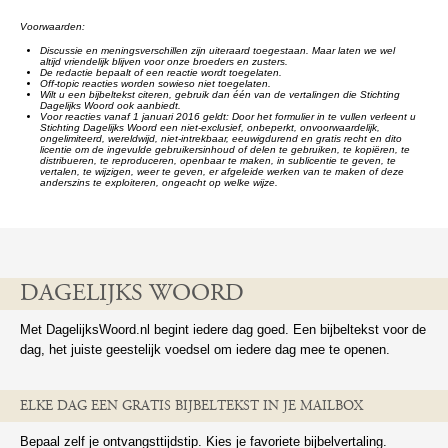
Voorwaarden:
Discussie en meningsverschillen zijn uiteraard toegestaan. Maar laten we wel
altijd vriendelijk blijven voor onze broeders en zusters.
De redactie bepaalt of een reactie wordt toegelaten.
Off-topic reacties worden sowieso niet toegelaten.
Wilt u een bijbeltekst citeren, gebruik dan één van de vertalingen die Stichting
Dagelijks Woord ook aanbiedt.
Voor reacties vanaf 1 januari 2016 geldt: Door het formulier in te vullen verleent u
Stichting Dagelijks Woord een niet-exclusief, onbeperkt, onvoorwaardelijk,
ongelimiteerd, wereldwijd, niet-intrekbaar, eeuwigdurend en gratis recht en dito
licentie om de ingevulde gebruikersinhoud of delen te gebruiken, te kopiëren, te
distribueren, te reproduceren, openbaar te maken, in sublicentie te geven, te
vertalen, te wijzigen, weer te geven, er afgeleide werken van te maken of deze
anderszins te exploiteren, ongeacht op welke wijze.
DAGELIJKS WOORD
Met DagelijksWoord.nl begint iedere dag goed. Een bijbeltekst voor de
dag, het juiste geestelijk voedsel om iedere dag mee te openen.
ELKE DAG EEN GRATIS BIJBELTEKST IN JE MAILBOX
Bepaal zelf je ontvangsttijdstip. Kies je favoriete bijbelvertaling.