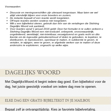
Voorwaarden:
Discussie en meningsverschillen zijn uiteraard toegestaan. Maar laten we wel
altijd vriendelijk blijven voor onze broeders en zusters.
De redactie bepaalt of een reactie wordt toegelaten.
Off-topic reacties worden sowieso niet toegelaten.
Wilt u een bijbeltekst citeren, gebruik dan één van de vertalingen die Stichting
Dagelijks Woord ook aanbiedt.
Voor reacties vanaf 1 januari 2016 geldt: Door het formulier in te vullen verleent u
Stichting Dagelijks Woord een niet-exclusief, onbeperkt, onvoorwaardelijk,
ongelimiteerd, wereldwijd, niet-intrekbaar, eeuwigdurend en gratis recht en dito
licentie om de ingevulde gebruikersinhoud of delen te gebruiken, te kopiëren, te
distribueren, te reproduceren, openbaar te maken, in sublicentie te geven, te
vertalen, te wijzigen, weer te geven, er afgeleide werken van te maken of deze
anderszins te exploiteren, ongeacht op welke wijze.
DAGELIJKS WOORD
Met DagelijksWoord.nl begint iedere dag goed. Een bijbeltekst voor de
dag, het juiste geestelijk voedsel om iedere dag mee te openen.
ELKE DAG EEN GRATIS BIJBELTEKST IN JE MAILBOX
Bepaal zelf je ontvangsttijdstip. Kies je favoriete bijbelvertaling.