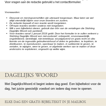
Voor vragen aan de redactie gebruikt u het contactformulier.
Voorwaarden:
Discussie en meningsverschillen zijn uiteraard toegestaan. Maar laten we wel
altijd vriendelijk blijven voor onze broeders en zusters.
De redactie bepaalt of een reactie wordt toegelaten.
Off-topic reacties worden sowieso niet toegelaten.
Wilt u een bijbeltekst citeren, gebruik dan één van de vertalingen die Stichting
Dagelijks Woord ook aanbiedt.
Voor reacties vanaf 1 januari 2016 geldt: Door het formulier in te vullen verleent u
Stichting Dagelijks Woord een niet-exclusief, onbeperkt, onvoorwaardelijk,
ongelimiteerd, wereldwijd, niet-intrekbaar, eeuwigdurend en gratis recht en dito
licentie om de ingevulde gebruikersinhoud of delen te gebruiken, te kopiëren, te
distribueren, te reproduceren, openbaar te maken, in sublicentie te geven, te
vertalen, te wijzigen, weer te geven, er afgeleide werken van te maken of deze
anderszins te exploiteren, ongeacht op welke wijze.
DAGELIJKS WOORD
Met DagelijksWoord.nl begint iedere dag goed. Een bijbeltekst voor de
dag, het juiste geestelijk voedsel om iedere dag mee te openen.
ELKE DAG EEN GRATIS BIJBELTEKST IN JE MAILBOX