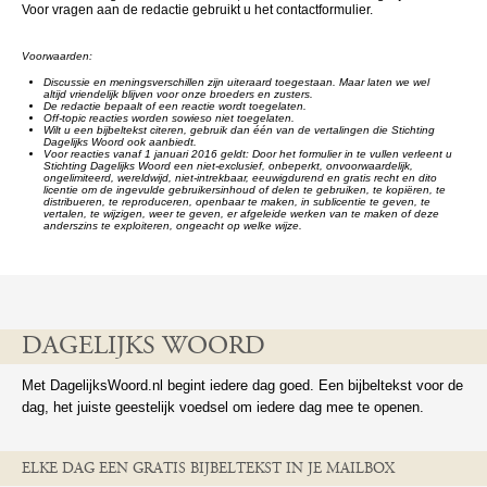
Voor vragen aan de redactie gebruikt u het contactformulier.
Voorwaarden:
Discussie en meningsverschillen zijn uiteraard toegestaan. Maar laten we wel
altijd vriendelijk blijven voor onze broeders en zusters.
De redactie bepaalt of een reactie wordt toegelaten.
Off-topic reacties worden sowieso niet toegelaten.
Wilt u een bijbeltekst citeren, gebruik dan één van de vertalingen die Stichting
Dagelijks Woord ook aanbiedt.
Voor reacties vanaf 1 januari 2016 geldt: Door het formulier in te vullen verleent u
Stichting Dagelijks Woord een niet-exclusief, onbeperkt, onvoorwaardelijk,
ongelimiteerd, wereldwijd, niet-intrekbaar, eeuwigdurend en gratis recht en dito
licentie om de ingevulde gebruikersinhoud of delen te gebruiken, te kopiëren, te
distribueren, te reproduceren, openbaar te maken, in sublicentie te geven, te
vertalen, te wijzigen, weer te geven, er afgeleide werken van te maken of deze
anderszins te exploiteren, ongeacht op welke wijze.
DAGELIJKS WOORD
Met DagelijksWoord.nl begint iedere dag goed. Een bijbeltekst voor de
dag, het juiste geestelijk voedsel om iedere dag mee te openen.
ELKE DAG EEN GRATIS BIJBELTEKST IN JE MAILBOX