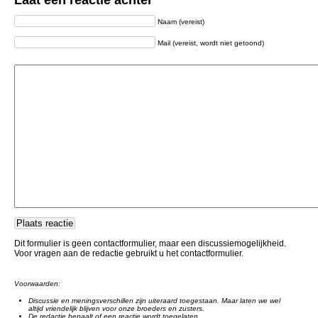
Laat een reactie achter
Naam (vereist)
Mail (vereist, wordt niet getoond)
Dit formulier is geen contactformulier, maar een discussiemogelijkheid.
Voor vragen aan de redactie gebruikt u het contactformulier.
Voorwaarden:
Discussie en meningsverschillen zijn uiteraard toegestaan. Maar laten we wel
altijd vriendelijk blijven voor onze broeders en zusters.
De redactie bepaalt of een reactie wordt toegelaten.