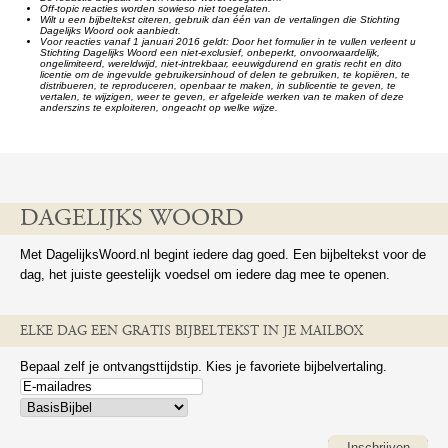
Off-topic reacties worden sowieso niet toegelaten.
Wilt u een bijbeltekst citeren, gebruik dan één van de vertalingen die Stichting
Dagelijks Woord ook aanbiedt.
Voor reacties vanaf 1 januari 2016 geldt: Door het formulier in te vullen verleent u
Stichting Dagelijks Woord een niet-exclusief, onbeperkt, onvoorwaardelijk,
ongelimiteerd, wereldwijd, niet-intrekbaar, eeuwigdurend en gratis recht en dito
licentie om de ingevulde gebruikersinhoud of delen te gebruiken, te kopiëren, te
distribueren, te reproduceren, openbaar te maken, in sublicentie te geven, te
vertalen, te wijzigen, weer te geven, er afgeleide werken van te maken of deze
anderszins te exploiteren, ongeacht op welke wijze.
DAGELIJKS WOORD
Met DagelijksWoord.nl begint iedere dag goed. Een bijbeltekst voor de
dag, het juiste geestelijk voedsel om iedere dag mee te openen.
ELKE DAG EEN GRATIS BIJBELTEKST IN JE MAILBOX
Bepaal zelf je ontvangsttijdstip. Kies je favoriete bijbelvertaling.
Inschrijven