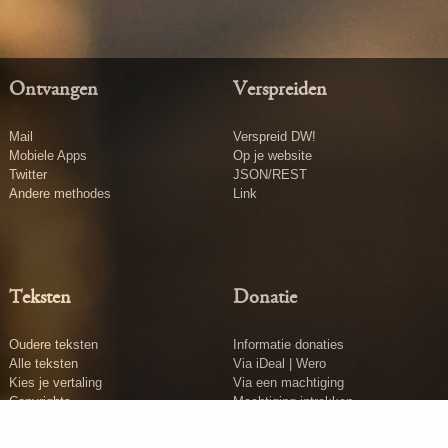
Ontvangen
Verspreiden
Mail
Verspreid DW!
Mobiele Apps
Op je website
Twitter
JSON/REST
Andere methodes
Link
Teksten
Donatie
Oudere teksten
Informatie donaties
Alle teksten
Via iDeal | Wero
Kies je vertaling
Via een machtiging
Copyrights
Machtiging intrekken
Tekst insturen