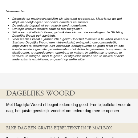
Voorwaarden:
Discussie en meningsverschillen zijn uiteraard toegestaan. Maar laten we wel
altijd vriendelijk blijven voor onze broeders en zusters.
De redactie bepaalt of een reactie wordt toegelaten.
Off-topic reacties worden sowieso niet toegelaten.
Wilt u een bijbeltekst citeren, gebruik dan één van de vertalingen die Stichting
Dagelijks Woord ook aanbiedt.
Voor reacties vanaf 1 januari 2016 geldt: Door het formulier in te vullen verleent u
Stichting Dagelijks Woord een niet-exclusief, onbeperkt, onvoorwaardelijk,
ongelimiteerd, wereldwijd, niet-intrekbaar, eeuwigdurend en gratis recht en dito
licentie om de ingevulde gebruikersinhoud of delen te gebruiken, te kopiëren, te
distribueren, te reproduceren, openbaar te maken, in sublicentie te geven, te
vertalen, te wijzigen, weer te geven, er afgeleide werken van te maken of deze
anderszins te exploiteren, ongeacht op welke wijze.
DAGELIJKS WOORD
Met DagelijksWoord.nl begint iedere dag goed. Een bijbeltekst voor de
dag, het juiste geestelijk voedsel om iedere dag mee te openen.
ELKE DAG EEN GRATIS BIJBELTEKST IN JE MAILBOX