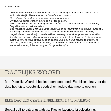
Voorwaarden:
Discussie en meningsverschillen zijn uiteraard toegestaan. Maar laten we wel
altijd vriendelijk blijven voor onze broeders en zusters.
De redactie bepaalt of een reactie wordt toegelaten.
Off-topic reacties worden sowieso niet toegelaten.
Wilt u een bijbeltekst citeren, gebruik dan één van de vertalingen die Stichting
Dagelijks Woord ook aanbiedt.
Voor reacties vanaf 1 januari 2016 geldt: Door het formulier in te vullen verleent u
Stichting Dagelijks Woord een niet-exclusief, onbeperkt, onvoorwaardelijk,
ongelimiteerd, wereldwijd, niet-intrekbaar, eeuwigdurend en gratis recht en dito
licentie om de ingevulde gebruikersinhoud of delen te gebruiken, te kopiëren, te
distribueren, te reproduceren, openbaar te maken, in sublicentie te geven, te
vertalen, te wijzigen, weer te geven, er afgeleide werken van te maken of deze
anderszins te exploiteren, ongeacht op welke wijze.
DAGELIJKS WOORD
Met DagelijksWoord.nl begint iedere dag goed. Een bijbeltekst voor de
dag, het juiste geestelijk voedsel om iedere dag mee te openen.
ELKE DAG EEN GRATIS BIJBELTEKST IN JE MAILBOX
Bepaal zelf je ontvangsttijdstip. Kies je favoriete bijbelvertaling.