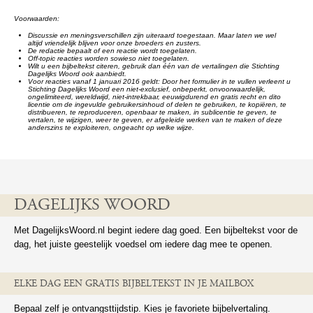
Voorwaarden:
Discussie en meningsverschillen zijn uiteraard toegestaan. Maar laten we wel
altijd vriendelijk blijven voor onze broeders en zusters.
De redactie bepaalt of een reactie wordt toegelaten.
Off-topic reacties worden sowieso niet toegelaten.
Wilt u een bijbeltekst citeren, gebruik dan één van de vertalingen die Stichting
Dagelijks Woord ook aanbiedt.
Voor reacties vanaf 1 januari 2016 geldt: Door het formulier in te vullen verleent u
Stichting Dagelijks Woord een niet-exclusief, onbeperkt, onvoorwaardelijk,
ongelimiteerd, wereldwijd, niet-intrekbaar, eeuwigdurend en gratis recht en dito
licentie om de ingevulde gebruikersinhoud of delen te gebruiken, te kopiëren, te
distribueren, te reproduceren, openbaar te maken, in sublicentie te geven, te
vertalen, te wijzigen, weer te geven, er afgeleide werken van te maken of deze
anderszins te exploiteren, ongeacht op welke wijze.
DAGELIJKS WOORD
Met DagelijksWoord.nl begint iedere dag goed. Een bijbeltekst voor de
dag, het juiste geestelijk voedsel om iedere dag mee te openen.
ELKE DAG EEN GRATIS BIJBELTEKST IN JE MAILBOX
Bepaal zelf je ontvangsttijdstip. Kies je favoriete bijbelvertaling.