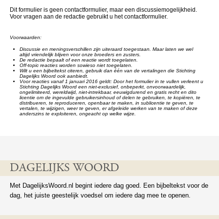
Dit formulier is geen contactformulier, maar een discussiemogelijkheid.
Voor vragen aan de redactie gebruikt u het contactformulier.
Voorwaarden:
Discussie en meningsverschillen zijn uiteraard toegestaan. Maar laten we wel
altijd vriendelijk blijven voor onze broeders en zusters.
De redactie bepaalt of een reactie wordt toegelaten.
Off-topic reacties worden sowieso niet toegelaten.
Wilt u een bijbeltekst citeren, gebruik dan één van de vertalingen die Stichting
Dagelijks Woord ook aanbiedt.
Voor reacties vanaf 1 januari 2016 geldt: Door het formulier in te vullen verleent u
Stichting Dagelijks Woord een niet-exclusief, onbeperkt, onvoorwaardelijk,
ongelimiteerd, wereldwijd, niet-intrekbaar, eeuwigdurend en gratis recht en dito
licentie om de ingevulde gebruikersinhoud of delen te gebruiken, te kopiëren, te
distribueren, te reproduceren, openbaar te maken, in sublicentie te geven, te
vertalen, te wijzigen, weer te geven, er afgeleide werken van te maken of deze
anderszins te exploiteren, ongeacht op welke wijze.
DAGELIJKS WOORD
Met DagelijksWoord.nl begint iedere dag goed. Een bijbeltekst voor de
dag, het juiste geestelijk voedsel om iedere dag mee te openen.