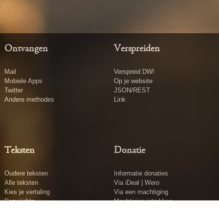
Ontvangen
Verspreiden
Mail
Verspreid DW!
Mobiele Apps
Op je website
Twitter
JSON/REST
Andere methodes
Link
Teksten
Donatie
Oudere teksten
Informatie donaties
Alle teksten
Via iDeal | Wero
Kies je vertaling
Via een machtiging
Copyrights
Machtiging intrekken
Tekst insturen