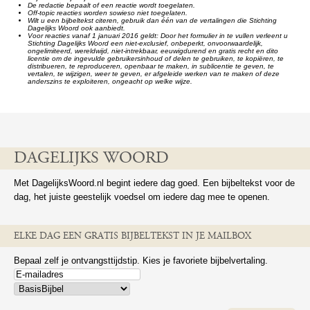
De redactie bepaalt of een reactie wordt toegelaten.
Off-topic reacties worden sowieso niet toegelaten.
Wilt u een bijbeltekst citeren, gebruik dan één van de vertalingen die Stichting
Dagelijks Woord ook aanbiedt.
Voor reacties vanaf 1 januari 2016 geldt: Door het formulier in te vullen verleent u
Stichting Dagelijks Woord een niet-exclusief, onbeperkt, onvoorwaardelijk,
ongelimiteerd, wereldwijd, niet-intrekbaar, eeuwigdurend en gratis recht en dito
licentie om de ingevulde gebruikersinhoud of delen te gebruiken, te kopiëren, te
distribueren, te reproduceren, openbaar te maken, in sublicentie te geven, te
vertalen, te wijzigen, weer te geven, er afgeleide werken van te maken of deze
anderszins te exploiteren, ongeacht op welke wijze.
DAGELIJKS WOORD
Met DagelijksWoord.nl begint iedere dag goed. Een bijbeltekst voor de
dag, het juiste geestelijk voedsel om iedere dag mee te openen.
ELKE DAG EEN GRATIS BIJBELTEKST IN JE MAILBOX
Bepaal zelf je ontvangsttijdstip. Kies je favoriete bijbelvertaling.