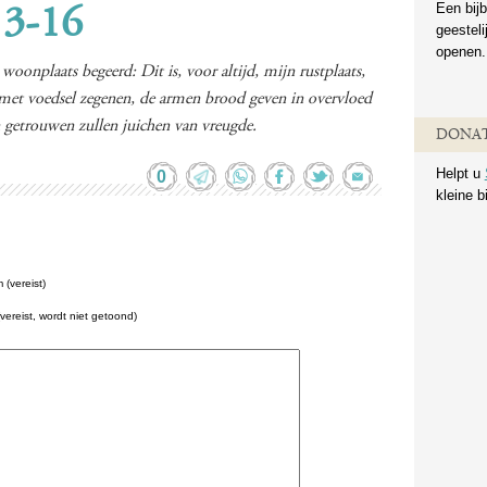
Een bijb
13-16
geestel
openen.
oonplaats begeerd: Dit is, voor altijd, mijn rustplaats,
n met voedsel zegenen, de armen brood geven in overvloed
n getrouwen zullen juichen van vreugde.
DONAT
Helpt u
0
kleine b
(vereist)
(vereist, wordt niet getoond)