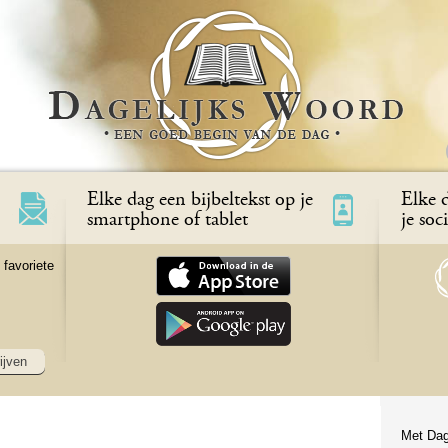
Elke dag een bijbeltekst op je
Elke d
smartphone of tablet
je soc
 favoriete
ijven
Met Dag