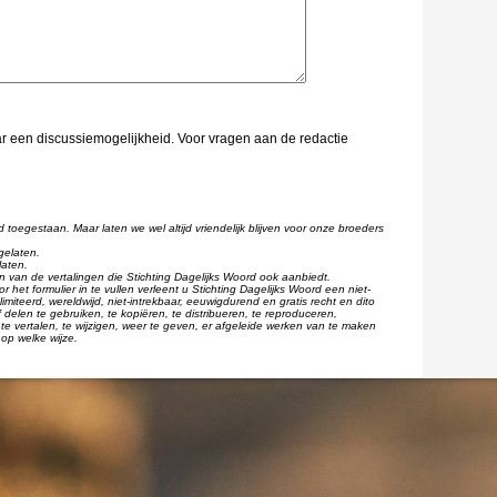
aar een discussiemogelijkheid. Voor vragen aan de redactie
d toegestaan. Maar laten we wel altijd vriendelijk blijven voor onze broeders
gelaten.
laten.
één van de vertalingen die Stichting Dagelijks Woord ook aanbiedt.
r het formulier in te vullen verleent u Stichting Dagelijks Woord een niet-
imiteerd, wereldwijd, niet-intrekbaar, eeuwigdurend en gratis recht en dito
 delen te gebruiken, te kopiëren, te distribueren, te reproduceren,
te vertalen, te wijzigen, weer te geven, er afgeleide werken van te maken
op welke wijze.