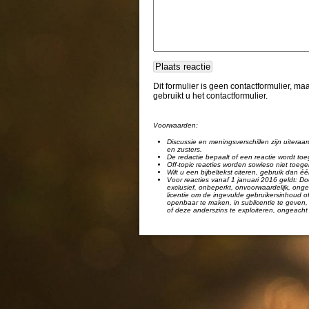
Dit formulier is geen contactformulier, m
gebruikt u het contactformulier.
Voorwaarden:
Discussie en meningsverschillen zijn uiteraar
en zusters.
De redactie bepaalt of een reactie wordt toe
Off-topic reacties worden sowieso niet toege
Wilt u een bijbeltekst citeren, gebruik dan 
Voor reacties vanaf 1 januari 2016 geldt: Doo
exclusief, onbeperkt, onvoorwaardelijk, ongel
licentie om de ingevulde gebruikersinhoud of
openbaar te maken, in sublicentie te geven, 
of deze anderszins te exploiteren, ongeacht 