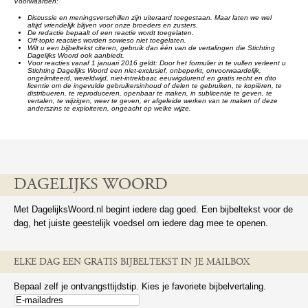
Voorwaarden:
Discussie en meningsverschillen zijn uiteraard toegestaan. Maar laten we wel
altijd vriendelijk blijven voor onze broeders en zusters.
De redactie bepaalt of een reactie wordt toegelaten.
Off-topic reacties worden sowieso niet toegelaten.
Wilt u een bijbeltekst citeren, gebruik dan één van de vertalingen die Stichting
Dagelijks Woord ook aanbiedt.
Voor reacties vanaf 1 januari 2016 geldt: Door het formulier in te vullen verleent u
Stichting Dagelijks Woord een niet-exclusief, onbeperkt, onvoorwaardelijk,
ongelimiteerd, wereldwijd, niet-intrekbaar, eeuwigdurend en gratis recht en dito
licentie om de ingevulde gebruikersinhoud of delen te gebruiken, te kopiëren, te
distribueren, te reproduceren, openbaar te maken, in sublicentie te geven, te
vertalen, te wijzigen, weer te geven, er afgeleide werken van te maken of deze
anderszins te exploiteren, ongeacht op welke wijze.
DAGELIJKS WOORD
Met DagelijksWoord.nl begint iedere dag goed. Een bijbeltekst voor de
dag, het juiste geestelijk voedsel om iedere dag mee te openen.
ELKE DAG EEN GRATIS BIJBELTEKST IN JE MAILBOX
Bepaal zelf je ontvangsttijdstip. Kies je favoriete bijbelvertaling.