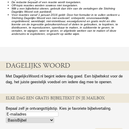
De redactie bepaalt of een reactie wordt toegelaten.
Off-topic reacties worden sowieso niet toegelaten.
Wilt u een bijbeltekst citeren, gebruik dan één van de vertalingen die Stichting
Dagelijks Woord ook aanbiedt.
Voor reacties vanaf 1 januari 2016 geldt: Door het formulier in te vullen verleent u
Stichting Dagelijks Woord een niet-exclusief, onbeperkt, onvoorwaardelijk,
ongelimiteerd, wereldwijd, niet-intrekbaar, eeuwigdurend en gratis recht en dito
licentie om de ingevulde gebruikersinhoud of delen te gebruiken, te kopiëren, te
distribueren, te reproduceren, openbaar te maken, in sublicentie te geven, te
vertalen, te wijzigen, weer te geven, er afgeleide werken van te maken of deze
anderszins te exploiteren, ongeacht op welke wijze.
DAGELIJKS WOORD
Met DagelijksWoord.nl begint iedere dag goed. Een bijbeltekst voor de
dag, het juiste geestelijk voedsel om iedere dag mee te openen.
ELKE DAG EEN GRATIS BIJBELTEKST IN JE MAILBOX
Bepaal zelf je ontvangsttijdstip. Kies je favoriete bijbelvertaling.