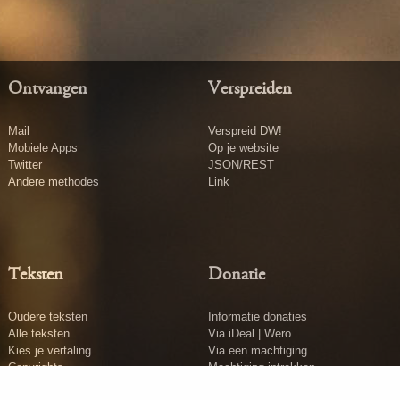
Ontvangen
Verspreiden
Mail
Verspreid DW!
Mobiele Apps
Op je website
Twitter
JSON/REST
Andere methodes
Link
Teksten
Donatie
Oudere teksten
Informatie donaties
Alle teksten
Via iDeal | Wero
Kies je vertaling
Via een machtiging
Copyrights
Machtiging intrekken
Tekst insturen