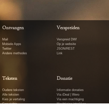
Ontvangen
Verspreiden
Mail
Verspreid DW!
Mobiele Apps
Op je website
Twitter
JSON/REST
Andere methodes
Link
Teksten
Donatie
Oudere teksten
Informatie donaties
Alle teksten
Via iDeal | Wero
Kies je vertaling
Via een machtiging
Copyrights
Machtiging intrekken
Tekst insturen