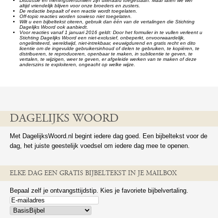
Discussie en meningsverschillen zijn uiteraard toegestaan. Maar laten we wel
altijd vriendelijk blijven voor onze broeders en zusters.
De redactie bepaalt of een reactie wordt toegelaten.
Off-topic reacties worden sowieso niet toegelaten.
Wilt u een bijbeltekst citeren, gebruik dan één van de vertalingen die Stichting
Dagelijks Woord ook aanbiedt.
Voor reacties vanaf 1 januari 2016 geldt: Door het formulier in te vullen verleent u
Stichting Dagelijks Woord een niet-exclusief, onbeperkt, onvoorwaardelijk,
ongelimiteerd, wereldwijd, niet-intrekbaar, eeuwigdurend en gratis recht en dito
licentie om de ingevulde gebruikersinhoud of delen te gebruiken, te kopiëren, te
distribueren, te reproduceren, openbaar te maken, in sublicentie te geven, te
vertalen, te wijzigen, weer te geven, er afgeleide werken van te maken of deze
anderszins te exploiteren, ongeacht op welke wijze.
DAGELIJKS WOORD
Met DagelijksWoord.nl begint iedere dag goed. Een bijbeltekst voor de
dag, het juiste geestelijk voedsel om iedere dag mee te openen.
ELKE DAG EEN GRATIS BIJBELTEKST IN JE MAILBOX
Bepaal zelf je ontvangsttijdstip. Kies je favoriete bijbelvertaling.