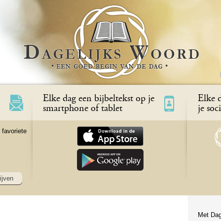
Elke dag een bijbeltekst op je
Elke d
smartphone of tablet
je soc
 favoriete
ijven
Met Dag