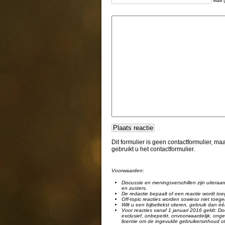
Mail 
Dit formulier is geen contactformulier, m
gebruikt u het contactformulier.
Voorwaarden:
Discussie en meningsverschillen zijn uiteraar
en zusters.
De redactie bepaalt of een reactie wordt toe
Off-topic reacties worden sowieso niet toege
Wilt u een bijbeltekst citeren, gebruik dan 
Voor reacties vanaf 1 januari 2016 geldt: Doo
exclusief, onbeperkt, onvoorwaardelijk, ongel
licentie om de ingevulde gebruikersinhoud of