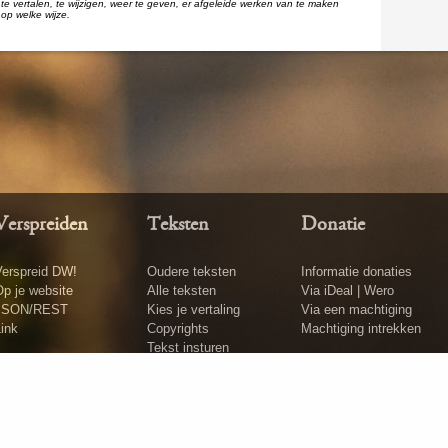
te vertalen, te wijzigen, weer te geven, er afgeleide werken van te maken
op welke wijze.
Verspreiden
Teksten
Donatie
erspreid DW!
Oudere teksten
Informatie donaties
p je website
Alle teksten
Via iDeal | Wero
JSON/REST
Kies je vertaling
Via een machtiging
ink
Copyrights
Machtiging intrekken
Tekst insturen