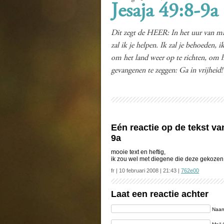
Jesaja 49:8-9a
Dit zegt de HEER: In het uur van mij
zal ik je helpen. Ik zal je behoeden,
om het land weer op te richten, om h
gevangenen te zeggen: Ga in vrijheid!
Eén reactie op de tekst va
9a
mooie text en heftig,
ik zou wel met diegene die deze gekozen 
fr | 10 februari 2008 | 21:43 |
762e00
Laat een reactie achter
Naam 