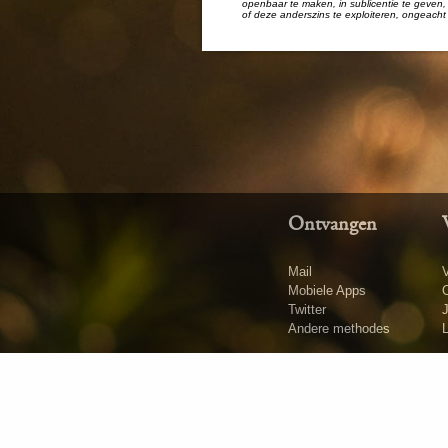
openbaar te maken, in sublicentie te geven, 
of deze anderszins te exploiteren, ongeacht 
Ontvangen
Mail
V
Mobiele Apps
O
Twitter
Andere methodes
L