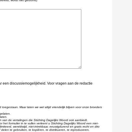
(vereist, wordt niet getoond)
aar een discussiemogelijkheid. Voor vragen aan de redactie
d toegestaan. Maar laten we wel altijd vriendelijk blijven voor onze broeders
gelaten.
laten.
één van de vertalingen die Stichting Dagelijks Woord ook aanbiedt.
r het formulier in te vullen verleent u Stichting Dagelijks Woord een niet-
imiteerd, wereldwijd, niet-intrekbaar, eeuwigdurend en gratis recht en dito
 delen te gebruiken, te kopiëren, te distribueren, te reproduceren,