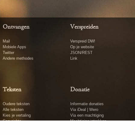
Ontvangen
Verspreiden
Mail
Verspreid DW!
Mobiele Apps
Op je website
Twitter
JSON/REST
Andere methodes
Link
Teksten
Donatie
Oudere teksten
Informatie donaties
Alle teksten
Via iDeal | Wero
Kies je vertaling
Via een machtiging
Copyrights
Machtiging intrekken
Tekst insturen