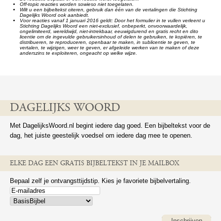
Off-topic reacties worden sowieso niet toegelaten.
Wilt u een bijbeltekst citeren, gebruik dan één van de vertalingen die Stichting
Dagelijks Woord ook aanbiedt.
Voor reacties vanaf 1 januari 2016 geldt: Door het formulier in te vullen verleent u
Stichting Dagelijks Woord een niet-exclusief, onbeperkt, onvoorwaardelijk,
ongelimiteerd, wereldwijd, niet-intrekbaar, eeuwigdurend en gratis recht en dito
licentie om de ingevulde gebruikersinhoud of delen te gebruiken, te kopiëren, te
distribueren, te reproduceren, openbaar te maken, in sublicentie te geven, te
vertalen, te wijzigen, weer te geven, er afgeleide werken van te maken of deze
anderszins te exploiteren, ongeacht op welke wijze.
DAGELIJKS WOORD
Met DagelijksWoord.nl begint iedere dag goed. Een bijbeltekst voor de
dag, het juiste geestelijk voedsel om iedere dag mee te openen.
ELKE DAG EEN GRATIS BIJBELTEKST IN JE MAILBOX
Bepaal zelf je ontvangsttijdstip. Kies je favoriete bijbelvertaling.
Inschrijven