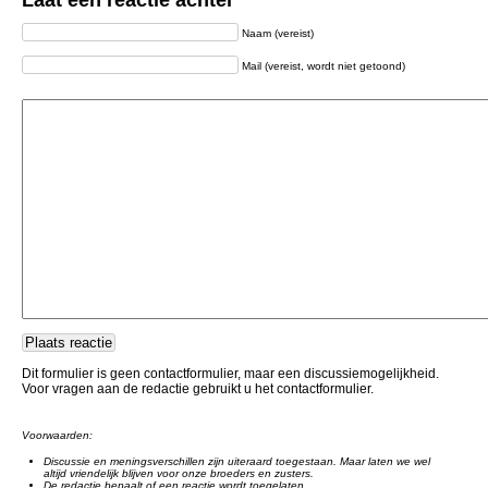
Laat een reactie achter
Naam (vereist)
Mail (vereist, wordt niet getoond)
Dit formulier is geen contactformulier, maar een discussiemogelijkheid.
Voor vragen aan de redactie gebruikt u het contactformulier.
Voorwaarden:
Discussie en meningsverschillen zijn uiteraard toegestaan. Maar laten we wel
altijd vriendelijk blijven voor onze broeders en zusters.
De redactie bepaalt of een reactie wordt toegelaten.