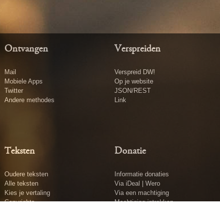
Ontvangen
Verspreiden
Mail
Verspreid DW!
Mobiele Apps
Op je website
Twitter
JSON/REST
Andere methodes
Link
Teksten
Donatie
Oudere teksten
Informatie donaties
Alle teksten
Via iDeal | Wero
Kies je vertaling
Via een machtiging
Copyrights
Machtiging intrekken
Tekst insturen