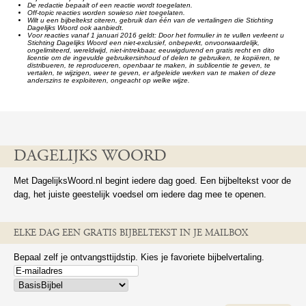
De redactie bepaalt of een reactie wordt toegelaten.
Off-topic reacties worden sowieso niet toegelaten.
Wilt u een bijbeltekst citeren, gebruik dan één van de vertalingen die Stichting
Dagelijks Woord ook aanbiedt.
Voor reacties vanaf 1 januari 2016 geldt: Door het formulier in te vullen verleent u
Stichting Dagelijks Woord een niet-exclusief, onbeperkt, onvoorwaardelijk,
ongelimiteerd, wereldwijd, niet-intrekbaar, eeuwigdurend en gratis recht en dito
licentie om de ingevulde gebruikersinhoud of delen te gebruiken, te kopiëren, te
distribueren, te reproduceren, openbaar te maken, in sublicentie te geven, te
vertalen, te wijzigen, weer te geven, er afgeleide werken van te maken of deze
anderszins te exploiteren, ongeacht op welke wijze.
DAGELIJKS WOORD
Met DagelijksWoord.nl begint iedere dag goed. Een bijbeltekst voor de
dag, het juiste geestelijk voedsel om iedere dag mee te openen.
ELKE DAG EEN GRATIS BIJBELTEKST IN JE MAILBOX
Bepaal zelf je ontvangsttijdstip. Kies je favoriete bijbelvertaling.