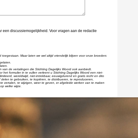
aar een discussiemogelijkheid. Voor vragen aan de redactie
d toegestaan. Maar laten we wel altijd vriendelijk blijven voor onze broeders
gelaten.
laten.
één van de vertalingen die Stichting Dagelijks Woord ook aanbiedt.
r het formulier in te vullen verleent u Stichting Dagelijks Woord een niet-
imiteerd, wereldwijd, niet-intrekbaar, eeuwigdurend en gratis recht en dito
 delen te gebruiken, te kopiëren, te distribueren, te reproduceren,
te vertalen, te wijzigen, weer te geven, er afgeleide werken van te maken
op welke wijze.