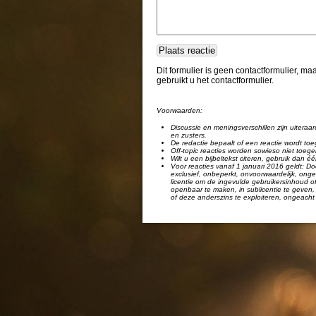
Dit formulier is geen contactformulier, m
gebruikt u het contactformulier.
Voorwaarden:
Discussie en meningsverschillen zijn uiteraar
en zusters.
De redactie bepaalt of een reactie wordt toe
Off-topic reacties worden sowieso niet toege
Wilt u een bijbeltekst citeren, gebruik dan 
Voor reacties vanaf 1 januari 2016 geldt: Doo
exclusief, onbeperkt, onvoorwaardelijk, ongel
licentie om de ingevulde gebruikersinhoud of
openbaar te maken, in sublicentie te geven, 
of deze anderszins te exploiteren, ongeacht 