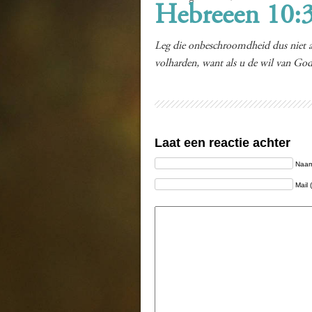
Hebreeen 10:
Leg die onbeschroomdheid dus niet af
volharden, want als u de wil van God
Laat een reactie achter
Naam 
Mail 