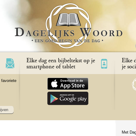
Elke dag een bijbeltekst op je
Elke d
smartphone of tablet
je soc
 favoriete
ijven
Met Dag