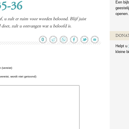
Een bijb
35-36
geestel
openen.
, u zult er ruim voor worden beloond. Blijf juist
 doet, zult u ontvangen wat u beloofd is.
DONAT
0
Helpt u
kleine b
(vereist)
(vereist, wordt niet getoond)