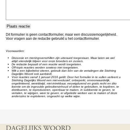
Dit formulier is geen contactformulier, maar een discussiemogelijkheid.
Voor vragen aan de redactie gebruikt u het contactformulier.
Voorwaarden:
Discussie en meningsverschillen zijn uiteraard toegestaan. Maar laten we wel
altijd vriendelijk blijven voor onze broeders en zusters.
De redactie bepaalt of een reactie wordt toegelaten.
Off-topic reacties worden sowieso niet toegelaten.
Wilt u een bijbeltekst citeren, gebruik dan één van de vertalingen die Stichting
Dagelijks Woord ook aanbiedt.
Voor reacties vanaf 1 januari 2016 geldt: Door het formulier in te vullen verleent u
Stichting Dagelijks Woord een niet-exclusief, onbeperkt, onvoorwaardelijk,
ongelimiteerd, wereldwijd, niet-intrekbaar, eeuwigdurend en gratis recht en dito
licentie om de ingevulde gebruikersinhoud of delen te gebruiken, te kopiëren, te
distribueren, te reproduceren, openbaar te maken, in sublicentie te geven, te
vertalen, te wijzigen, weer te geven, er afgeleide werken van te maken of deze
anderszins te exploiteren, ongeacht op welke wijze.
DAGELIJKS WOORD