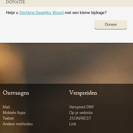
DONATIE
Helpt u
Stichting Dagelijks Woord
met een kleine bijdrage?
Doneer
Ontvangen
Verspreiden
Mail
Verspreid DW!
Mobiele Apps
Op je website
Twitter
JSON/REST
Andere methodes
Link