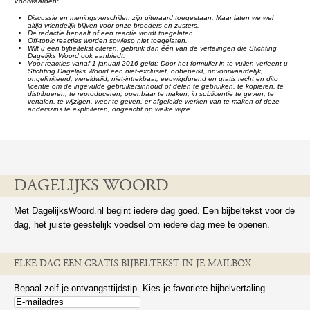
Voorwaarden:
Discussie en meningsverschillen zijn uiteraard toegestaan. Maar laten we wel
altijd vriendelijk blijven voor onze broeders en zusters.
De redactie bepaalt of een reactie wordt toegelaten.
Off-topic reacties worden sowieso niet toegelaten.
Wilt u een bijbeltekst citeren, gebruik dan één van de vertalingen die Stichting
Dagelijks Woord ook aanbiedt.
Voor reacties vanaf 1 januari 2016 geldt: Door het formulier in te vullen verleent u
Stichting Dagelijks Woord een niet-exclusief, onbeperkt, onvoorwaardelijk,
ongelimiteerd, wereldwijd, niet-intrekbaar, eeuwigdurend en gratis recht en dito
licentie om de ingevulde gebruikersinhoud of delen te gebruiken, te kopiëren, te
distribueren, te reproduceren, openbaar te maken, in sublicentie te geven, te
vertalen, te wijzigen, weer te geven, er afgeleide werken van te maken of deze
anderszins te exploiteren, ongeacht op welke wijze.
DAGELIJKS WOORD
Met DagelijksWoord.nl begint iedere dag goed. Een bijbeltekst voor de
dag, het juiste geestelijk voedsel om iedere dag mee te openen.
ELKE DAG EEN GRATIS BIJBELTEKST IN JE MAILBOX
Bepaal zelf je ontvangsttijdstip. Kies je favoriete bijbelvertaling.