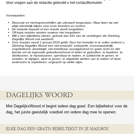
Voor vragen aan de redactie gebruikt u het contactformulier.
Voorwaarden:
Discussie en meningsverschillen zijn uiteraard toegestaan. Maar laten we wel
altijd vriendelijk blijven voor onze broeders en zusters.
De redactie bepaalt of een reactie wordt toegelaten.
Off-topic reacties worden sowieso niet toegelaten.
Wilt u een bijbeltekst citeren, gebruik dan één van de vertalingen die Stichting
Dagelijks Woord ook aanbiedt.
Voor reacties vanaf 1 januari 2016 geldt: Door het formulier in te vullen verleent u
Stichting Dagelijks Woord een niet-exclusief, onbeperkt, onvoorwaardelijk,
ongelimiteerd, wereldwijd, niet-intrekbaar, eeuwigdurend en gratis recht en dito
licentie om de ingevulde gebruikersinhoud of delen te gebruiken, te kopiëren, te
distribueren, te reproduceren, openbaar te maken, in sublicentie te geven, te
vertalen, te wijzigen, weer te geven, er afgeleide werken van te maken of deze
anderszins te exploiteren, ongeacht op welke wijze.
DAGELIJKS WOORD
Met DagelijksWoord.nl begint iedere dag goed. Een bijbeltekst voor de
dag, het juiste geestelijk voedsel om iedere dag mee te openen.
ELKE DAG EEN GRATIS BIJBELTEKST IN JE MAILBOX