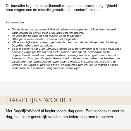
Dit formulier is geen contactformulier, maar een discussiemogelijkheid.
Voor vragen aan de redactie gebruikt u het contactformulier.
Voorwaarden:
Discussie en meningsverschillen zijn uiteraard toegestaan. Maar laten we wel
altijd vriendelijk blijven voor onze broeders en zusters.
De redactie bepaalt of een reactie wordt toegelaten.
Off-topic reacties worden sowieso niet toegelaten.
Wilt u een bijbeltekst citeren, gebruik dan één van de vertalingen die Stichting
Dagelijks Woord ook aanbiedt.
Voor reacties vanaf 1 januari 2016 geldt: Door het formulier in te vullen verleent u
Stichting Dagelijks Woord een niet-exclusief, onbeperkt, onvoorwaardelijk,
ongelimiteerd, wereldwijd, niet-intrekbaar, eeuwigdurend en gratis recht en dito
licentie om de ingevulde gebruikersinhoud of delen te gebruiken, te kopiëren, te
distribueren, te reproduceren, openbaar te maken, in sublicentie te geven, te
vertalen, te wijzigen, weer te geven, er afgeleide werken van te maken of deze
anderszins te exploiteren, ongeacht op welke wijze.
DAGELIJKS WOORD
Met DagelijksWoord.nl begint iedere dag goed. Een bijbeltekst voor de
dag, het juiste geestelijk voedsel om iedere dag mee te openen.