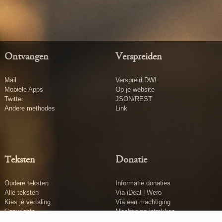
Ontvangen
Verspreiden
Mail
Verspreid DW!
Mobiele Apps
Op je website
Twitter
JSON/REST
Andere methodes
Link
Teksten
Donatie
Oudere teksten
Informatie donaties
Alle teksten
Via iDeal | Wero
Kies je vertaling
Via een machtiging
Copyrights
Machtiging intrekken
Tekst insturen