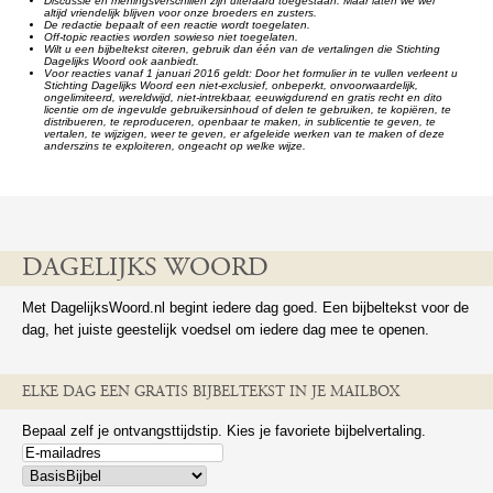
Discussie en meningsverschillen zijn uiteraard toegestaan. Maar laten we wel
altijd vriendelijk blijven voor onze broeders en zusters.
De redactie bepaalt of een reactie wordt toegelaten.
Off-topic reacties worden sowieso niet toegelaten.
Wilt u een bijbeltekst citeren, gebruik dan één van de vertalingen die Stichting
Dagelijks Woord ook aanbiedt.
Voor reacties vanaf 1 januari 2016 geldt: Door het formulier in te vullen verleent u
Stichting Dagelijks Woord een niet-exclusief, onbeperkt, onvoorwaardelijk,
ongelimiteerd, wereldwijd, niet-intrekbaar, eeuwigdurend en gratis recht en dito
licentie om de ingevulde gebruikersinhoud of delen te gebruiken, te kopiëren, te
distribueren, te reproduceren, openbaar te maken, in sublicentie te geven, te
vertalen, te wijzigen, weer te geven, er afgeleide werken van te maken of deze
anderszins te exploiteren, ongeacht op welke wijze.
DAGELIJKS WOORD
Met DagelijksWoord.nl begint iedere dag goed. Een bijbeltekst voor de
dag, het juiste geestelijk voedsel om iedere dag mee te openen.
ELKE DAG EEN GRATIS BIJBELTEKST IN JE MAILBOX
Bepaal zelf je ontvangsttijdstip. Kies je favoriete bijbelvertaling.