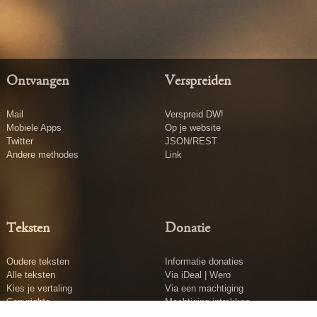
Ontvangen
Verspreiden
Mail
Verspreid DW!
Mobiele Apps
Op je website
Twitter
JSON/REST
Andere methodes
Link
Teksten
Donatie
Oudere teksten
Informatie donaties
Alle teksten
Via iDeal | Wero
Kies je vertaling
Via een machtiging
Copyrights
Machtiging intrekken
Tekst insturen