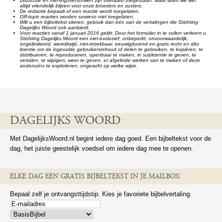
Discussie en meningsverschillen zijn uiteraard toegestaan. Maar laten we wel
altijd vriendelijk blijven voor onze broeders en zusters.
De redactie bepaalt of een reactie wordt toegelaten.
Off-topic reacties worden sowieso niet toegelaten.
Wilt u een bijbeltekst citeren, gebruik dan één van de vertalingen die Stichting
Dagelijks Woord ook aanbiedt.
Voor reacties vanaf 1 januari 2016 geldt: Door het formulier in te vullen verleent u
Stichting Dagelijks Woord een niet-exclusief, onbeperkt, onvoorwaardelijk,
ongelimiteerd, wereldwijd, niet-intrekbaar, eeuwigdurend en gratis recht en dito
licentie om de ingevulde gebruikersinhoud of delen te gebruiken, te kopiëren, te
distribueren, te reproduceren, openbaar te maken, in sublicentie te geven, te
vertalen, te wijzigen, weer te geven, er afgeleide werken van te maken of deze
anderszins te exploiteren, ongeacht op welke wijze.
DAGELIJKS WOORD
Met DagelijksWoord.nl begint iedere dag goed. Een bijbeltekst voor de
dag, het juiste geestelijk voedsel om iedere dag mee te openen.
ELKE DAG EEN GRATIS BIJBELTEKST IN JE MAILBOX
Bepaal zelf je ontvangsttijdstip. Kies je favoriete bijbelvertaling.