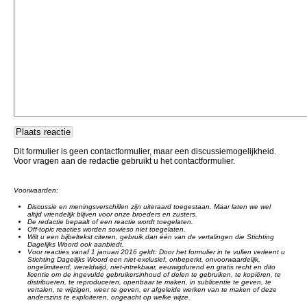
Dit formulier is geen contactformulier, maar een discussiemogelijkheid.
Voor vragen aan de redactie gebruikt u het contactformulier.
Voorwaarden:
Discussie en meningsverschillen zijn uiteraard toegestaan. Maar laten we wel
altijd vriendelijk blijven voor onze broeders en zusters.
De redactie bepaalt of een reactie wordt toegelaten.
Off-topic reacties worden sowieso niet toegelaten.
Wilt u een bijbeltekst citeren, gebruik dan één van de vertalingen die Stichting
Dagelijks Woord ook aanbiedt.
Voor reacties vanaf 1 januari 2016 geldt: Door het formulier in te vullen verleent u
Stichting Dagelijks Woord een niet-exclusief, onbeperkt, onvoorwaardelijk,
ongelimiteerd, wereldwijd, niet-intrekbaar, eeuwigdurend en gratis recht en dito
licentie om de ingevulde gebruikersinhoud of delen te gebruiken, te kopiëren, te
distribueren, te reproduceren, openbaar te maken, in sublicentie te geven, te
vertalen, te wijzigen, weer te geven, er afgeleide werken van te maken of deze
anderszins te exploiteren, ongeacht op welke wijze.