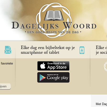
Elke dag een bijbeltekst op je
Elke d
smartphone of tablet
je soc
 favoriete
ijven
Met Dag