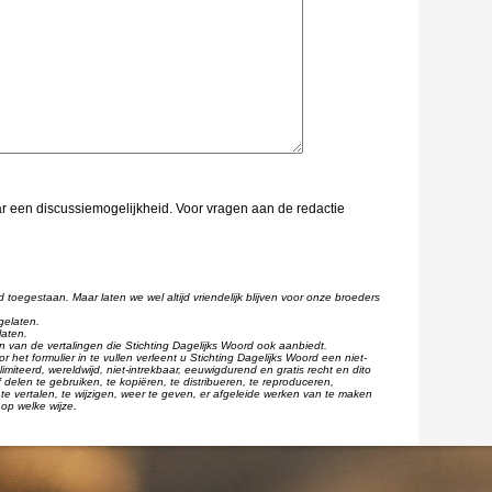
aar een discussiemogelijkheid. Voor vragen aan de redactie
d toegestaan. Maar laten we wel altijd vriendelijk blijven voor onze broeders
gelaten.
laten.
één van de vertalingen die Stichting Dagelijks Woord ook aanbiedt.
r het formulier in te vullen verleent u Stichting Dagelijks Woord een niet-
imiteerd, wereldwijd, niet-intrekbaar, eeuwigdurend en gratis recht en dito
 delen te gebruiken, te kopiëren, te distribueren, te reproduceren,
te vertalen, te wijzigen, weer te geven, er afgeleide werken van te maken
op welke wijze.