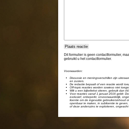
Dit formulier is geen contactformulier, m
gebruikt u het contactformulier.
Voorwaarden:
Discussie en meningsverschillen zijn uiteraar
en zusters.
De redactie bepaalt of een reactie wordt toe
Off-topic reacties worden sowieso niet toege
Wilt u een bijbeltekst citeren, gebruik dan 
Voor reacties vanaf 1 januari 2016 geldt: Doo
exclusief, onbeperkt, onvoorwaardelijk, ongel
licentie om de ingevulde gebruikersinhoud of
openbaar te maken, in sublicentie te geven, 
of deze anderszins te exploiteren, ongeacht 