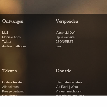
Ontvangen
Verspreiden
Mail
Verspreid DW!
Mobiele Apps
Op je website
Twitter
JSON/REST
Andere methodes
Link
Teksten
Donatie
Oudere teksten
Informatie donaties
Alle teksten
Via iDeal | Wero
Kies je vertaling
Via een machtiging
Copyrights
Machtiging intrekken
Tekst insturen