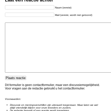
Laat een reactie achter
Naam (vereist)
Mail (vereist, wordt niet getoond)
Dit formulier is geen contactformulier, maar een discussiemogelijkheid.
Voor vragen aan de redactie gebruikt u het contactformulier.
Voorwaarden:
Discussie en meningsverschillen zijn uiteraard toegestaan. Maar laten we wel
altijd vriendelijk blijven voor onze broeders en zusters.
De redactie bepaalt of een reactie wordt toegelaten.