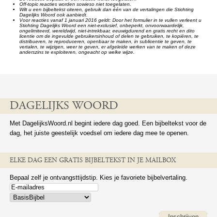
Off-topic reacties worden sowieso niet toegelaten.
Wilt u een bijbeltekst citeren, gebruik dan één van de vertalingen die Stichting
Dagelijks Woord ook aanbiedt.
Voor reacties vanaf 1 januari 2016 geldt: Door het formulier in te vullen verleent u
Stichting Dagelijks Woord een niet-exclusief, onbeperkt, onvoorwaardelijk,
ongelimiteerd, wereldwijd, niet-intrekbaar, eeuwigdurend en gratis recht en dito
licentie om de ingevulde gebruikersinhoud of delen te gebruiken, te kopiëren, te
distribueren, te reproduceren, openbaar te maken, in sublicentie te geven, te
vertalen, te wijzigen, weer te geven, er afgeleide werken van te maken of deze
anderszins te exploiteren, ongeacht op welke wijze.
DAGELIJKS WOORD
Met DagelijksWoord.nl begint iedere dag goed. Een bijbeltekst voor de
dag, het juiste geestelijk voedsel om iedere dag mee te openen.
ELKE DAG EEN GRATIS BIJBELTEKST IN JE MAILBOX
Bepaal zelf je ontvangsttijdstip. Kies je favoriete bijbelvertaling.
Inschrijven