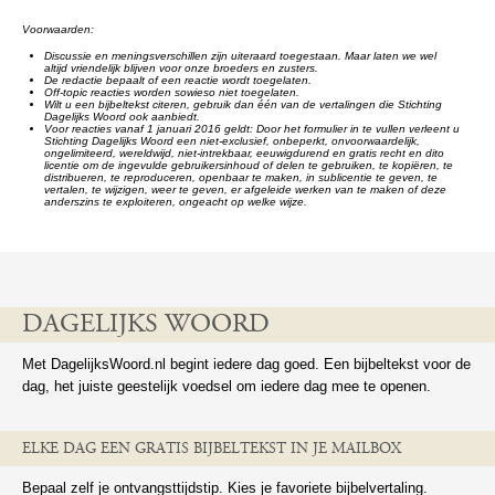
Voorwaarden:
Discussie en meningsverschillen zijn uiteraard toegestaan. Maar laten we wel
altijd vriendelijk blijven voor onze broeders en zusters.
De redactie bepaalt of een reactie wordt toegelaten.
Off-topic reacties worden sowieso niet toegelaten.
Wilt u een bijbeltekst citeren, gebruik dan één van de vertalingen die Stichting
Dagelijks Woord ook aanbiedt.
Voor reacties vanaf 1 januari 2016 geldt: Door het formulier in te vullen verleent u
Stichting Dagelijks Woord een niet-exclusief, onbeperkt, onvoorwaardelijk,
ongelimiteerd, wereldwijd, niet-intrekbaar, eeuwigdurend en gratis recht en dito
licentie om de ingevulde gebruikersinhoud of delen te gebruiken, te kopiëren, te
distribueren, te reproduceren, openbaar te maken, in sublicentie te geven, te
vertalen, te wijzigen, weer te geven, er afgeleide werken van te maken of deze
anderszins te exploiteren, ongeacht op welke wijze.
DAGELIJKS WOORD
Met DagelijksWoord.nl begint iedere dag goed. Een bijbeltekst voor de
dag, het juiste geestelijk voedsel om iedere dag mee te openen.
ELKE DAG EEN GRATIS BIJBELTEKST IN JE MAILBOX
Bepaal zelf je ontvangsttijdstip. Kies je favoriete bijbelvertaling.