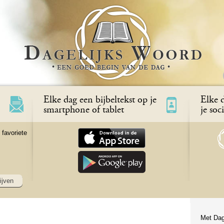
Elke dag een bijbeltekst op je
Elke d
smartphone of tablet
je soc
 favoriete
ijven
Met Dag