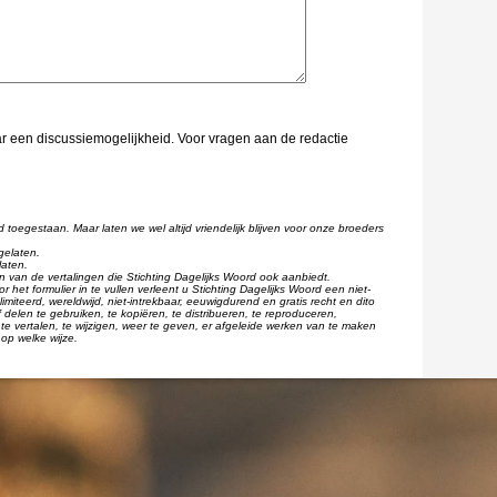
aar een discussiemogelijkheid. Voor vragen aan de redactie
d toegestaan. Maar laten we wel altijd vriendelijk blijven voor onze broeders
gelaten.
laten.
één van de vertalingen die Stichting Dagelijks Woord ook aanbiedt.
r het formulier in te vullen verleent u Stichting Dagelijks Woord een niet-
imiteerd, wereldwijd, niet-intrekbaar, eeuwigdurend en gratis recht en dito
 delen te gebruiken, te kopiëren, te distribueren, te reproduceren,
te vertalen, te wijzigen, weer te geven, er afgeleide werken van te maken
op welke wijze.