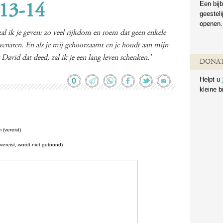
Een bijb
:13-14
geestel
openen.
al ik je geven: zo veel rijkdom en roem dat geen enkele
 evenaren. En als je mij gehoorzaamt en je houdt aan mijn
 David dat deed, zal ik je een lang leven schenken.’
DONAT
Helpt u
0
kleine b
(vereist)
(vereist, wordt niet getoond)