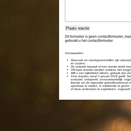
Dit formulier is geen contactformulier, m
gebruikt u het contactformulier.
Voorwaarden:
Discussie en meningsverschillen zijn uiteraar
en zusters.
De redactie bepaalt of een reactie wordt toe
Off-topic reacties worden sowieso niet toege
Wilt u een bijbeltekst citeren, gebruik dan 
Voor reacties vanaf 1 januari 2016 geldt: Doo
exclusief, onbeperkt, onvoorwaardelijk, ongel
licentie om de ingevulde gebruikersinhoud of
openbaar te maken, in sublicentie te geven, 
of deze anderszins te exploiteren, ongeacht 