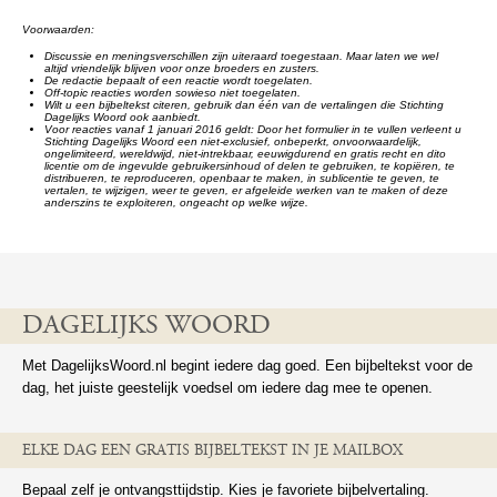
Voorwaarden:
Discussie en meningsverschillen zijn uiteraard toegestaan. Maar laten we wel
altijd vriendelijk blijven voor onze broeders en zusters.
De redactie bepaalt of een reactie wordt toegelaten.
Off-topic reacties worden sowieso niet toegelaten.
Wilt u een bijbeltekst citeren, gebruik dan één van de vertalingen die Stichting
Dagelijks Woord ook aanbiedt.
Voor reacties vanaf 1 januari 2016 geldt: Door het formulier in te vullen verleent u
Stichting Dagelijks Woord een niet-exclusief, onbeperkt, onvoorwaardelijk,
ongelimiteerd, wereldwijd, niet-intrekbaar, eeuwigdurend en gratis recht en dito
licentie om de ingevulde gebruikersinhoud of delen te gebruiken, te kopiëren, te
distribueren, te reproduceren, openbaar te maken, in sublicentie te geven, te
vertalen, te wijzigen, weer te geven, er afgeleide werken van te maken of deze
anderszins te exploiteren, ongeacht op welke wijze.
DAGELIJKS WOORD
Met DagelijksWoord.nl begint iedere dag goed. Een bijbeltekst voor de
dag, het juiste geestelijk voedsel om iedere dag mee te openen.
ELKE DAG EEN GRATIS BIJBELTEKST IN JE MAILBOX
Bepaal zelf je ontvangsttijdstip. Kies je favoriete bijbelvertaling.