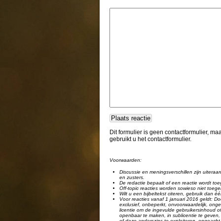
Dit formulier is geen contactformulier, m
gebruikt u het contactformulier.
Voorwaarden:
Discussie en meningsverschillen zijn uiteraar
en zusters.
De redactie bepaalt of een reactie wordt toe
Off-topic reacties worden sowieso niet toege
Wilt u een bijbeltekst citeren, gebruik dan 
Voor reacties vanaf 1 januari 2016 geldt: Doo
exclusief, onbeperkt, onvoorwaardelijk, ongel
licentie om de ingevulde gebruikersinhoud of
openbaar te maken, in sublicentie te geven, 
of deze anderszins te exploiteren, ongeacht 