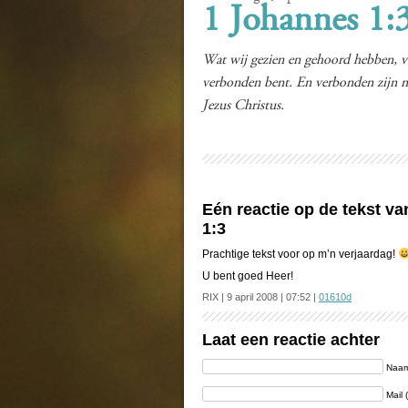
1 Johannes 1:
Wat wij gezien en gehoord hebben, 
verbonden bent. En verbonden zijn m
Jezus Christus.
Eén reactie op de tekst v
1:3
Prachtige tekst voor op m’n verjaardag!
U bent goed Heer!
RIX | 9 april 2008 | 07:52 |
01610d
Laat een reactie achter
Naam 
Mail 