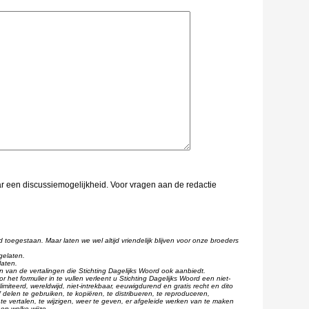
aar een discussiemogelijkheid. Voor vragen aan de redactie
d toegestaan. Maar laten we wel altijd vriendelijk blijven voor onze broeders
gelaten.
laten.
één van de vertalingen die Stichting Dagelijks Woord ook aanbiedt.
r het formulier in te vullen verleent u Stichting Dagelijks Woord een niet-
imiteerd, wereldwijd, niet-intrekbaar, eeuwigdurend en gratis recht en dito
 delen te gebruiken, te kopiëren, te distribueren, te reproduceren,
te vertalen, te wijzigen, weer te geven, er afgeleide werken van te maken
op welke wijze.