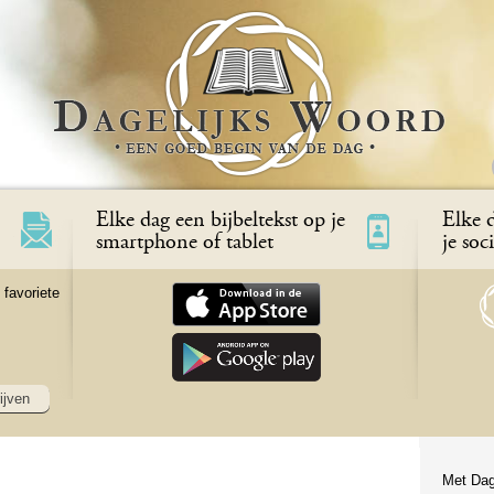
Elke dag een bijbeltekst op je
Elke d
smartphone of tablet
je soc
 favoriete
ijven
Met Dag