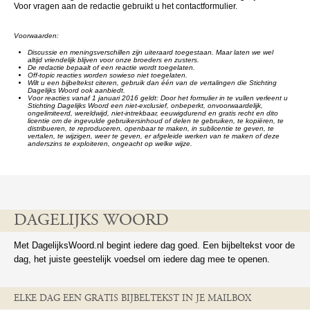
Voor vragen aan de redactie gebruikt u het contactformulier.
Voorwaarden:
Discussie en meningsverschillen zijn uiteraard toegestaan. Maar laten we wel
altijd vriendelijk blijven voor onze broeders en zusters.
De redactie bepaalt of een reactie wordt toegelaten.
Off-topic reacties worden sowieso niet toegelaten.
Wilt u een bijbeltekst citeren, gebruik dan één van de vertalingen die Stichting
Dagelijks Woord ook aanbiedt.
Voor reacties vanaf 1 januari 2016 geldt: Door het formulier in te vullen verleent u
Stichting Dagelijks Woord een niet-exclusief, onbeperkt, onvoorwaardelijk,
ongelimiteerd, wereldwijd, niet-intrekbaar, eeuwigdurend en gratis recht en dito
licentie om de ingevulde gebruikersinhoud of delen te gebruiken, te kopiëren, te
distribueren, te reproduceren, openbaar te maken, in sublicentie te geven, te
vertalen, te wijzigen, weer te geven, er afgeleide werken van te maken of deze
anderszins te exploiteren, ongeacht op welke wijze.
DAGELIJKS WOORD
Met DagelijksWoord.nl begint iedere dag goed. Een bijbeltekst voor de
dag, het juiste geestelijk voedsel om iedere dag mee te openen.
ELKE DAG EEN GRATIS BIJBELTEKST IN JE MAILBOX