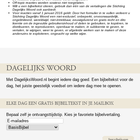
Off-topic reacties worden sowieso niet toegelaten.
Wilt u een bijbeltekst citeren, gebruik dan één van de vertalingen die Stichting
Dagelijks Woord ook aanbiedt.
Voor reacties vanaf 1 januari 2016 geldt: Door het formulier in te vullen verleent u
Stichting Dagelijks Woord een niet-exclusief, onbeperkt, onvoorwaardelijk,
ongelimiteerd, wereldwijd, niet-intrekbaar, eeuwigdurend en gratis recht en dito
licentie om de ingevulde gebruikersinhoud of delen te gebruiken, te kopiëren, te
distribueren, te reproduceren, openbaar te maken, in sublicentie te geven, te
vertalen, te wijzigen, weer te geven, er afgeleide werken van te maken of deze
anderszins te exploiteren, ongeacht op welke wijze.
DAGELIJKS WOORD
Met DagelijksWoord.nl begint iedere dag goed. Een bijbeltekst voor de
dag, het juiste geestelijk voedsel om iedere dag mee te openen.
ELKE DAG EEN GRATIS BIJBELTEKST IN JE MAILBOX
Bepaal zelf je ontvangsttijdstip. Kies je favoriete bijbelvertaling.
Inschrijven