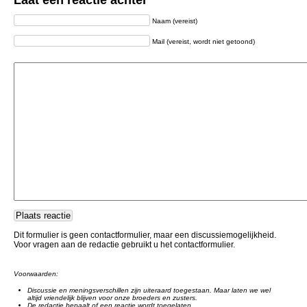
Laat een reactie achter
Naam (vereist)
Mail (vereist, wordt niet getoond)
Dit formulier is geen contactformulier, maar een discussiemogelijkheid.
Voor vragen aan de redactie gebruikt u het contactformulier.
Voorwaarden:
Discussie en meningsverschillen zijn uiteraard toegestaan. Maar laten we wel
altijd vriendelijk blijven voor onze broeders en zusters.
De redactie bepaalt of een reactie wordt toegelaten.