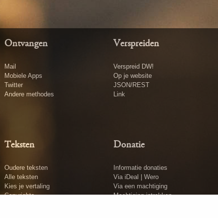
Ontvangen
Verspreiden
Mail
Verspreid DW!
Mobiele Apps
Op je website
Twitter
JSON/REST
Andere methodes
Link
Teksten
Donatie
Oudere teksten
Informatie donaties
Alle teksten
Via iDeal | Wero
Kies je vertaling
Via een machtiging
Copyrights
Machtiging intrekken
Tekst insturen