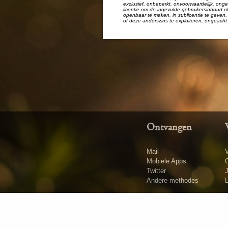
exclusief, onbeperkt, onvoorwaardelijk, ongel
licentie om de ingevulde gebruikersinhoud of
openbaar te maken, in sublicentie te geven, 
of deze anderszins te exploiteren, ongeacht 
Ontvangen
Mail
V
Mobiele Apps
O
Twitter
Andere methodes
L