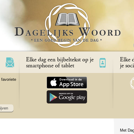
Elke dag een bijbeltekst op je
Elke d
smartphone of tablet
je soc
 favoriete
ijven
Met Dag