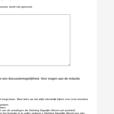
(vereist, wordt niet getoond)
aar een discussiemogelijkheid. Voor vragen aan de redactie
d toegestaan. Maar laten we wel altijd vriendelijk blijven voor onze broeders
gelaten.
laten.
één van de vertalingen die Stichting Dagelijks Woord ook aanbiedt.
r het formulier in te vullen verleent u Stichting Dagelijks Woord een niet-