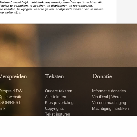
imiteerd, wereldwijd, niet-intrekbaar, eeuwigdurend en gratis recht en dito
 delen te gebruiken, te kopiëren, te distribueren, te reproduceren,
te vertalen, te wijzigen, weer te geven, er afgeleide werken van te maken
op welke wijze.
Verspreiden
Teksten
Donatie
erspreid DW!
Oudere teksten
Informatie donaties
p je website
Alle teksten
Via iDeal | Wero
JSON/REST
Kies je vertaling
Via een machtiging
ink
Copyrights
Machtiging intrekken
Tekst insturen