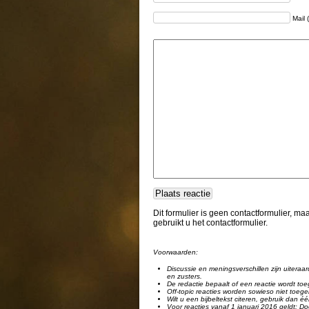
Mail 
Dit formulier is geen contactformulier, m
gebruikt u het contactformulier.
Voorwaarden:
Discussie en meningsverschillen zijn uiteraar
en zusters.
De redactie bepaalt of een reactie wordt toe
Off-topic reacties worden sowieso niet toege
Wilt u een bijbeltekst citeren, gebruik dan 
Voor reacties vanaf 1 januari 2016 geldt: Doo