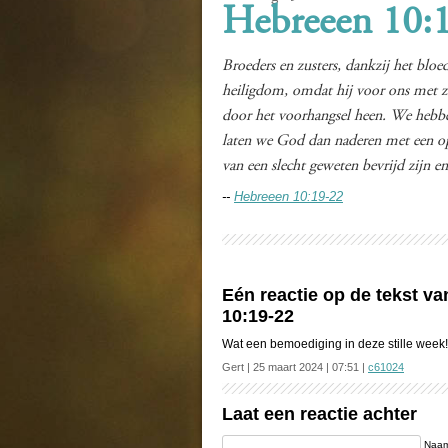
Hebreeen 10:
Broeders en zusters, dankzij het bl
heiligdom, omdat hij voor ons met zi
door het voorhangsel heen. We hebben
laten we God dan naderen met een opre
van een slecht geweten bevrijd zijn e
--
Hebreeen 10:19-22
Eén reactie op de tekst v
10:19-22
Wat een bemoediging in deze stille week!
Gert | 25 maart 2024 | 07:51 |
c61024
Laat een reactie achter
Naam 