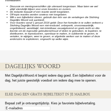
Voorwaarden:
Discussie en meningsverschillen zijn uiteraard toegestaan. Maar laten we wel
altijd vriendelijk blijven voor onze broeders en zusters.
De redactie bepaalt of een reactie wordt toegelaten.
Off-topic reacties worden sowieso niet toegelaten.
Wilt u een bijbeltekst citeren, gebruik dan één van de vertalingen die Stichting
Dagelijks Woord ook aanbiedt.
Voor reacties vanaf 1 januari 2016 geldt: Door het formulier in te vullen verleent u
Stichting Dagelijks Woord een niet-exclusief, onbeperkt, onvoorwaardelijk,
ongelimiteerd, wereldwijd, niet-intrekbaar, eeuwigdurend en gratis recht en dito
licentie om de ingevulde gebruikersinhoud of delen te gebruiken, te kopiëren, te
distribueren, te reproduceren, openbaar te maken, in sublicentie te geven, te
vertalen, te wijzigen, weer te geven, er afgeleide werken van te maken of deze
anderszins te exploiteren, ongeacht op welke wijze.
DAGELIJKS WOORD
Met DagelijksWoord.nl begint iedere dag goed. Een bijbeltekst voor de
dag, het juiste geestelijk voedsel om iedere dag mee te openen.
ELKE DAG EEN GRATIS BIJBELTEKST IN JE MAILBOX
Bepaal zelf je ontvangsttijdstip. Kies je favoriete bijbelvertaling.