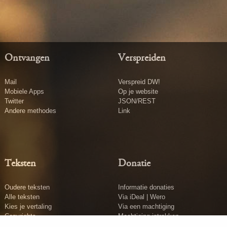
Ontvangen
Verspreiden
Mail
Verspreid DW!
Mobiele Apps
Op je website
Twitter
JSON/REST
Andere methodes
Link
Teksten
Donatie
Oudere teksten
Informatie donaties
Alle teksten
Via iDeal | Wero
Kies je vertaling
Via een machtiging
Copyrights
Machtiging intrekken
Tekst insturen