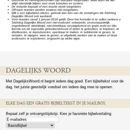
Discussie en meningsverschillen zijn uiteraard toegestaan. Maar laten we wel
altijd vriendelijk blijven voor onze broeders en zusters.
De redactie bepaalt of een reactie wordt toegelaten.
Off-topic reacties worden sowieso niet toegelaten.
Wilt u een bijbeltekst citeren, gebruik dan één van de vertalingen die Stichting
Dagelijks Woord ook aanbiedt.
Voor reacties vanaf 1 januari 2016 geldt: Door het formulier in te vullen verleent u
Stichting Dagelijks Woord een niet-exclusief, onbeperkt, onvoorwaardelijk,
ongelimiteerd, wereldwijd, niet-intrekbaar, eeuwigdurend en gratis recht en dito
licentie om de ingevulde gebruikersinhoud of delen te gebruiken, te kopiëren, te
distribueren, te reproduceren, openbaar te maken, in sublicentie te geven, te
vertalen, te wijzigen, weer te geven, er afgeleide werken van te maken of deze
anderszins te exploiteren, ongeacht op welke wijze.
DAGELIJKS WOORD
Met DagelijksWoord.nl begint iedere dag goed. Een bijbeltekst voor de
dag, het juiste geestelijk voedsel om iedere dag mee te openen.
ELKE DAG EEN GRATIS BIJBELTEKST IN JE MAILBOX
Bepaal zelf je ontvangsttijdstip. Kies je favoriete bijbelvertaling.