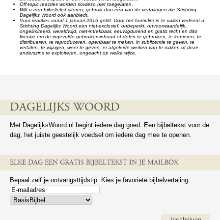
Off-topic reacties worden sowieso niet toegelaten.
Wilt u een bijbeltekst citeren, gebruik dan één van de vertalingen die Stichting
Dagelijks Woord ook aanbiedt.
Voor reacties vanaf 1 januari 2016 geldt: Door het formulier in te vullen verleent u
Stichting Dagelijks Woord een niet-exclusief, onbeperkt, onvoorwaardelijk,
ongelimiteerd, wereldwijd, niet-intrekbaar, eeuwigdurend en gratis recht en dito
licentie om de ingevulde gebruikersinhoud of delen te gebruiken, te kopiëren, te
distribueren, te reproduceren, openbaar te maken, in sublicentie te geven, te
vertalen, te wijzigen, weer te geven, er afgeleide werken van te maken of deze
anderszins te exploiteren, ongeacht op welke wijze.
DAGELIJKS WOORD
Met DagelijksWoord.nl begint iedere dag goed. Een bijbeltekst voor de
dag, het juiste geestelijk voedsel om iedere dag mee te openen.
ELKE DAG EEN GRATIS BIJBELTEKST IN JE MAILBOX
Bepaal zelf je ontvangsttijdstip. Kies je favoriete bijbelvertaling.
Inschrijven