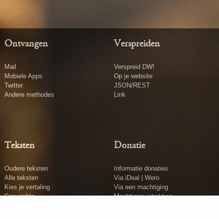
Ontvangen
Verspreiden
Mail
Verspreid DW!
Mobiele Apps
Op je website
Twitter
JSON/REST
Andere methodes
Link
Teksten
Donatie
Oudere teksten
Informatie donaties
Alle teksten
Via iDeal | Wero
Kies je vertaling
Via een machtiging
Copyrights
Machtiging intrekken
Tekst insturen