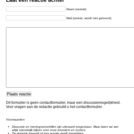
Laat een reactie achter
Naam (vereist)
Mail (vereist, wordt niet getoond)
Dit formulier is geen contactformulier, maar een discussiemogelijkheid.
Voor vragen aan de redactie gebruikt u het contactformulier.
Voorwaarden:
Discussie en meningsverschillen zijn uiteraard toegestaan. Maar laten we wel
altijd vriendelijk blijven voor onze broeders en zusters.
De redactie bepaalt of een reactie wordt toegelaten.