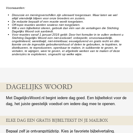
Voorwaarden:
Discussie en meningsverschillen zijn uiteraard toegestaan. Maar laten we wel
altijd vriendelijk blijven voor onze broeders en zusters.
De redactie bepaalt of een reactie wordt toegelaten.
Off-topic reacties worden sowieso niet toegelaten.
Wilt u een bijbeltekst citeren, gebruik dan één van de vertalingen die Stichting
Dagelijks Woord ook aanbiedt.
Voor reacties vanaf 1 januari 2016 geldt: Door het formulier in te vullen verleent u
Stichting Dagelijks Woord een niet-exclusief, onbeperkt, onvoorwaardelijk,
ongelimiteerd, wereldwijd, niet-intrekbaar, eeuwigdurend en gratis recht en dito
licentie om de ingevulde gebruikersinhoud of delen te gebruiken, te kopiëren, te
distribueren, te reproduceren, openbaar te maken, in sublicentie te geven, te
vertalen, te wijzigen, weer te geven, er afgeleide werken van te maken of deze
anderszins te exploiteren, ongeacht op welke wijze.
DAGELIJKS WOORD
Met DagelijksWoord.nl begint iedere dag goed. Een bijbeltekst voor de
dag, het juiste geestelijk voedsel om iedere dag mee te openen.
ELKE DAG EEN GRATIS BIJBELTEKST IN JE MAILBOX
Bepaal zelf je ontvangsttijdstip. Kies je favoriete bijbelvertaling.