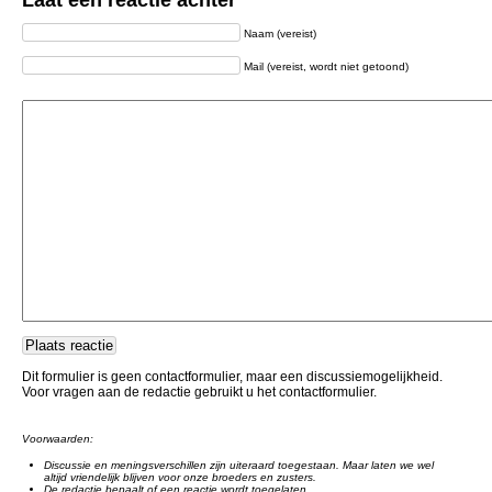
Laat een reactie achter
Naam (vereist)
Mail (vereist, wordt niet getoond)
Dit formulier is geen contactformulier, maar een discussiemogelijkheid.
Voor vragen aan de redactie gebruikt u het contactformulier.
Voorwaarden:
Discussie en meningsverschillen zijn uiteraard toegestaan. Maar laten we wel
altijd vriendelijk blijven voor onze broeders en zusters.
De redactie bepaalt of een reactie wordt toegelaten.