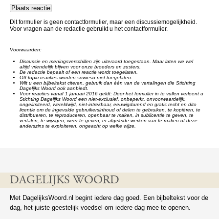
Dit formulier is geen contactformulier, maar een discussiemogelijkheid.
Voor vragen aan de redactie gebruikt u het contactformulier.
Voorwaarden:
Discussie en meningsverschillen zijn uiteraard toegestaan. Maar laten we wel
altijd vriendelijk blijven voor onze broeders en zusters.
De redactie bepaalt of een reactie wordt toegelaten.
Off-topic reacties worden sowieso niet toegelaten.
Wilt u een bijbeltekst citeren, gebruik dan één van de vertalingen die Stichting
Dagelijks Woord ook aanbiedt.
Voor reacties vanaf 1 januari 2016 geldt: Door het formulier in te vullen verleent u
Stichting Dagelijks Woord een niet-exclusief, onbeperkt, onvoorwaardelijk,
ongelimiteerd, wereldwijd, niet-intrekbaar, eeuwigdurend en gratis recht en dito
licentie om de ingevulde gebruikersinhoud of delen te gebruiken, te kopiëren, te
distribueren, te reproduceren, openbaar te maken, in sublicentie te geven, te
vertalen, te wijzigen, weer te geven, er afgeleide werken van te maken of deze
anderszins te exploiteren, ongeacht op welke wijze.
DAGELIJKS WOORD
Met DagelijksWoord.nl begint iedere dag goed. Een bijbeltekst voor de
dag, het juiste geestelijk voedsel om iedere dag mee te openen.