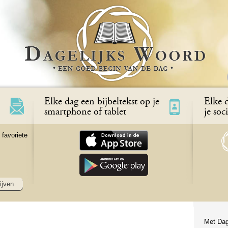
Elke dag een bijbeltekst op je
Elke d
smartphone of tablet
je soc
 favoriete
ijven
Met Dag