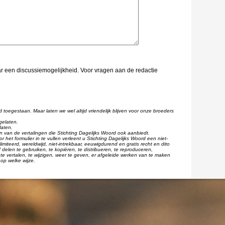
aar een discussiemogelijkheid. Voor vragen aan de redactie
d toegestaan. Maar laten we wel altijd vriendelijk blijven voor onze broeders
gelaten.
laten.
één van de vertalingen die Stichting Dagelijks Woord ook aanbiedt.
r het formulier in te vullen verleent u Stichting Dagelijks Woord een niet-
imiteerd, wereldwijd, niet-intrekbaar, eeuwigdurend en gratis recht en dito
 delen te gebruiken, te kopiëren, te distribueren, te reproduceren,
te vertalen, te wijzigen, weer te geven, er afgeleide werken van te maken
op welke wijze.