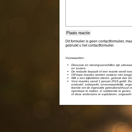
Dit formulier is geen contactformulier, m
gebruikt u het contactformulier.
Voorwaarden:
Discussie en meningsverschillen zijn uiteraar
en zusters.
De redactie bepaalt of een reactie wordt toe
Off-topic reacties worden sowieso niet toege
Wilt u een bijbeltekst citeren, gebruik dan 
Voor reacties vanaf 1 januari 2016 geldt: Doo
exclusief, onbeperkt, onvoorwaardelijk, ongel
licentie om de ingevulde gebruikersinhoud of
openbaar te maken, in sublicentie te geven, 
of deze anderszins te exploiteren, ongeacht 