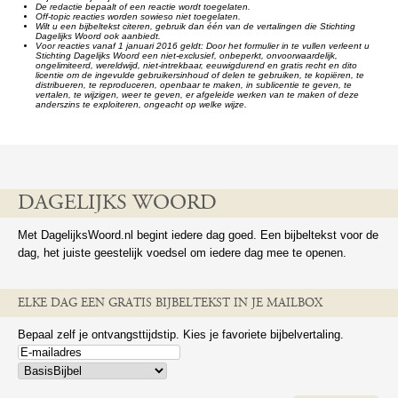
De redactie bepaalt of een reactie wordt toegelaten.
Off-topic reacties worden sowieso niet toegelaten.
Wilt u een bijbeltekst citeren, gebruik dan één van de vertalingen die Stichting
Dagelijks Woord ook aanbiedt.
Voor reacties vanaf 1 januari 2016 geldt: Door het formulier in te vullen verleent u
Stichting Dagelijks Woord een niet-exclusief, onbeperkt, onvoorwaardelijk,
ongelimiteerd, wereldwijd, niet-intrekbaar, eeuwigdurend en gratis recht en dito
licentie om de ingevulde gebruikersinhoud of delen te gebruiken, te kopiëren, te
distribueren, te reproduceren, openbaar te maken, in sublicentie te geven, te
vertalen, te wijzigen, weer te geven, er afgeleide werken van te maken of deze
anderszins te exploiteren, ongeacht op welke wijze.
DAGELIJKS WOORD
Met DagelijksWoord.nl begint iedere dag goed. Een bijbeltekst voor de
dag, het juiste geestelijk voedsel om iedere dag mee te openen.
ELKE DAG EEN GRATIS BIJBELTEKST IN JE MAILBOX
Bepaal zelf je ontvangsttijdstip. Kies je favoriete bijbelvertaling.