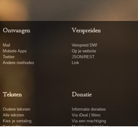
Ontvangen
Verspreiden
Mail
Verspreid DW!
Mobiele Apps
Op je website
Twitter
JSON/REST
Andere methodes
Link
Teksten
Donatie
Oudere teksten
Informatie donaties
Alle teksten
Via iDeal | Wero
Kies je vertaling
Via een machtiging
Copyrights
Machtiging intrekken
Tekst insturen