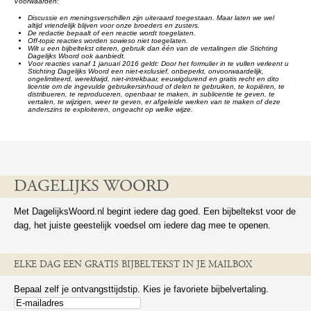
Voorwaarden:
Discussie en meningsverschillen zijn uiteraard toegestaan. Maar laten we wel
altijd vriendelijk blijven voor onze broeders en zusters.
De redactie bepaalt of een reactie wordt toegelaten.
Off-topic reacties worden sowieso niet toegelaten.
Wilt u een bijbeltekst citeren, gebruik dan één van de vertalingen die Stichting
Dagelijks Woord ook aanbiedt.
Voor reacties vanaf 1 januari 2016 geldt: Door het formulier in te vullen verleent u
Stichting Dagelijks Woord een niet-exclusief, onbeperkt, onvoorwaardelijk,
ongelimiteerd, wereldwijd, niet-intrekbaar, eeuwigdurend en gratis recht en dito
licentie om de ingevulde gebruikersinhoud of delen te gebruiken, te kopiëren, te
distribueren, te reproduceren, openbaar te maken, in sublicentie te geven, te
vertalen, te wijzigen, weer te geven, er afgeleide werken van te maken of deze
anderszins te exploiteren, ongeacht op welke wijze.
DAGELIJKS WOORD
Met DagelijksWoord.nl begint iedere dag goed. Een bijbeltekst voor de
dag, het juiste geestelijk voedsel om iedere dag mee te openen.
ELKE DAG EEN GRATIS BIJBELTEKST IN JE MAILBOX
Bepaal zelf je ontvangsttijdstip. Kies je favoriete bijbelvertaling.