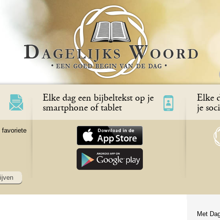
Elke dag een bijbeltekst op je
Elke d
smartphone of tablet
je soc
 favoriete
ijven
Met Dag