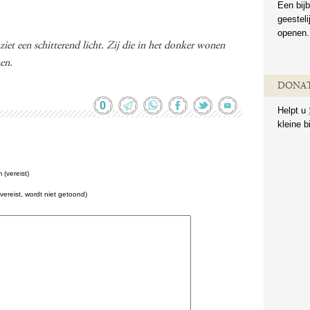
Een bijb
geestel
openen.
ziet een schitterend licht. Zij die in het donker wonen
en.
DONAT
0
Helpt u
kleine b
(vereist)
(vereist, wordt niet getoond)