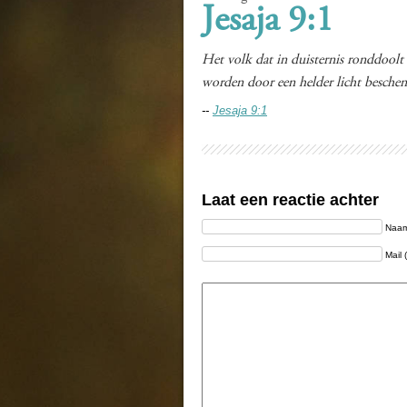
Jesaja 9:1
Het volk dat in duisternis ronddoolt 
worden door een helder licht beschen
--
Jesaja 9:1
Laat een reactie achter
Naam 
Mail 