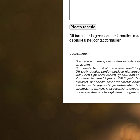
Dit formulier is geen contactformulier, m
gebruikt u het contactformulier.
Voorwaarden:
Discussie en meningsverschillen zijn uiteraar
en zusters.
De redactie bepaalt of een reactie wordt toe
Off-topic reacties worden sowieso niet toege
Wilt u een bijbeltekst citeren, gebruik dan 
Voor reacties vanaf 1 januari 2016 geldt: Doo
exclusief, onbeperkt, onvoorwaardelijk, ongel
licentie om de ingevulde gebruikersinhoud of
openbaar te maken, in sublicentie te geven, 
of deze anderszins te exploiteren, ongeacht 