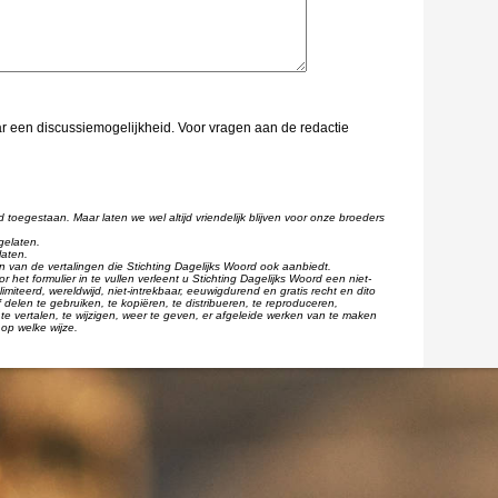
aar een discussiemogelijkheid. Voor vragen aan de redactie
d toegestaan. Maar laten we wel altijd vriendelijk blijven voor onze broeders
gelaten.
laten.
één van de vertalingen die Stichting Dagelijks Woord ook aanbiedt.
r het formulier in te vullen verleent u Stichting Dagelijks Woord een niet-
imiteerd, wereldwijd, niet-intrekbaar, eeuwigdurend en gratis recht en dito
 delen te gebruiken, te kopiëren, te distribueren, te reproduceren,
te vertalen, te wijzigen, weer te geven, er afgeleide werken van te maken
op welke wijze.