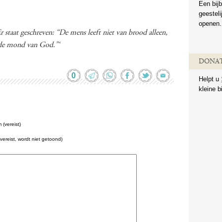
Een bijb
geestel
openen.
 staat geschreven: “De mens leeft niet van brood alleen,
 de mond van God.”‘
DONAT
0
Helpt u
kleine b
(vereist)
(vereist, wordt niet getoond)