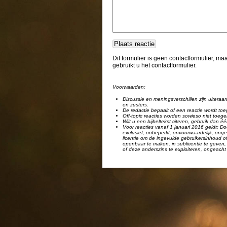
Dit formulier is geen contactformulier, m
gebruikt u het contactformulier.
Voorwaarden:
Discussie en meningsverschillen zijn uiteraar
en zusters.
De redactie bepaalt of een reactie wordt toe
Off-topic reacties worden sowieso niet toege
Wilt u een bijbeltekst citeren, gebruik dan 
Voor reacties vanaf 1 januari 2016 geldt: Doo
exclusief, onbeperkt, onvoorwaardelijk, ongel
licentie om de ingevulde gebruikersinhoud of
openbaar te maken, in sublicentie te geven, 
of deze anderszins te exploiteren, ongeacht 