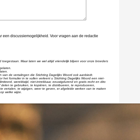
aar een discussiemogelijkheid. Voor vragen aan de redactie
d toegestaan. Maar laten we wel altijd vriendelijk blijven voor onze broeders
gelaten.
laten.
één van de vertalingen die Stichting Dagelijks Woord ook aanbiedt.
r het formulier in te vullen verleent u Stichting Dagelijks Woord een niet-
imiteerd, wereldwijd, niet-intrekbaar, eeuwigdurend en gratis recht en dito
 delen te gebruiken, te kopiëren, te distribueren, te reproduceren,
te vertalen, te wijzigen, weer te geven, er afgeleide werken van te maken
op welke wijze.