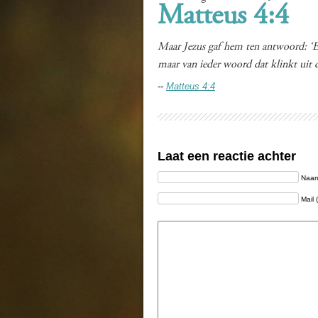
Matteus 4:4
Maar Jezus gaf hem ten antwoord: ‘Er
maar van ieder woord dat klinkt uit
--
Matteus 4:4
Laat een reactie achter
Naam 
Mail 