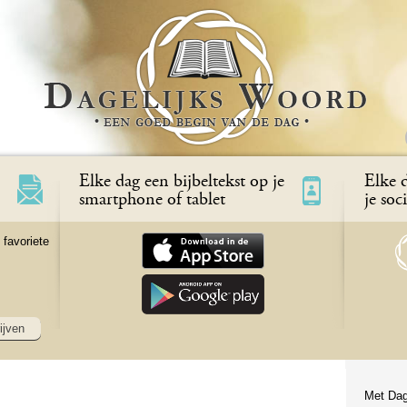
Elke dag een bijbeltekst op je
Elke d
smartphone of tablet
je soc
 favoriete
ijven
Met Dag