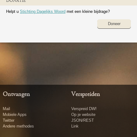
DONATIE
Helpt u
Stichting Dagelijks Woord
met een kleine bijdrage?
Doneer
Ontvangen
Verspreiden
Mail
Verspreid DW!
Mobiele Apps
Op je website
Twitter
JSON/REST
Andere methodes
Link