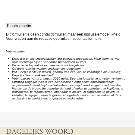
Dit formulier is geen contactformulier, maar een discussiemogelijkheid.
Voor vragen aan de redactie gebruikt u het contactformulier.
Voorwaarden:
Discussie en meningsverschillen zijn uiteraard toegestaan. Maar laten we wel
altijd vriendelijk blijven voor onze broeders en zusters.
De redactie bepaalt of een reactie wordt toegelaten.
Off-topic reacties worden sowieso niet toegelaten.
Wilt u een bijbeltekst citeren, gebruik dan één van de vertalingen die Stichting
Dagelijks Woord ook aanbiedt.
Voor reacties vanaf 1 januari 2016 geldt: Door het formulier in te vullen verleent u
Stichting Dagelijks Woord een niet-exclusief, onbeperkt, onvoorwaardelijk,
ongelimiteerd, wereldwijd, niet-intrekbaar, eeuwigdurend en gratis recht en dito
licentie om de ingevulde gebruikersinhoud of delen te gebruiken, te kopiëren, te
distribueren, te reproduceren, openbaar te maken, in sublicentie te geven, te
vertalen, te wijzigen, weer te geven, er afgeleide werken van te maken of deze
anderszins te exploiteren, ongeacht op welke wijze.
DAGELIJKS WOORD