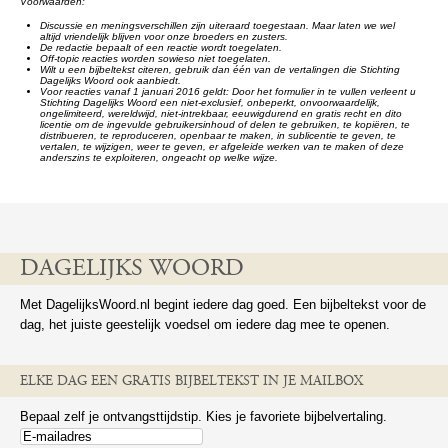
Voorwaarden:
Discussie en meningsverschillen zijn uiteraard toegestaan. Maar laten we wel
altijd vriendelijk blijven voor onze broeders en zusters.
De redactie bepaalt of een reactie wordt toegelaten.
Off-topic reacties worden sowieso niet toegelaten.
Wilt u een bijbeltekst citeren, gebruik dan één van de vertalingen die Stichting
Dagelijks Woord ook aanbiedt.
Voor reacties vanaf 1 januari 2016 geldt: Door het formulier in te vullen verleent u
Stichting Dagelijks Woord een niet-exclusief, onbeperkt, onvoorwaardelijk,
ongelimiteerd, wereldwijd, niet-intrekbaar, eeuwigdurend en gratis recht en dito
licentie om de ingevulde gebruikersinhoud of delen te gebruiken, te kopiëren, te
distribueren, te reproduceren, openbaar te maken, in sublicentie te geven, te
vertalen, te wijzigen, weer te geven, er afgeleide werken van te maken of deze
anderszins te exploiteren, ongeacht op welke wijze.
DAGELIJKS WOORD
Met DagelijksWoord.nl begint iedere dag goed. Een bijbeltekst voor de
dag, het juiste geestelijk voedsel om iedere dag mee te openen.
ELKE DAG EEN GRATIS BIJBELTEKST IN JE MAILBOX
Bepaal zelf je ontvangsttijdstip. Kies je favoriete bijbelvertaling.