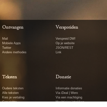
Ontvangen
Verspreiden
Mail
Verspreid DW!
Mobiele Apps
Op je website
Twitter
JSON/REST
Andere methodes
Link
Teksten
Donatie
Oudere teksten
Informatie donaties
Alle teksten
Via iDeal | Wero
Kies je vertaling
Via een machtiging
Copyrights
Machtiging intrekken
Tekst insturen