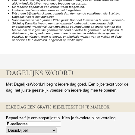
Discussie en meningsverschillen zijn uiteraard toegestaan. Maar laten we wel
altijd vriendelijk blijven voor onze broeders en zusters.
De redactie bepaalt of een reactie wordt toegelaten.
Off-topic reacties worden sowieso niet toegelaten.
Wilt u een bijbeltekst citeren, gebruik dan één van de vertalingen die Stichting
Dagelijks Woord ook aanbiedt.
Voor reacties vanaf 1 januari 2016 geldt: Door het formulier in te vullen verleent u
Stichting Dagelijks Woord een niet-exclusief, onbeperkt, onvoorwaardelijk,
ongelimiteerd, wereldwijd, niet-intrekbaar, eeuwigdurend en gratis recht en dito
licentie om de ingevulde gebruikersinhoud of delen te gebruiken, te kopiëren, te
distribueren, te reproduceren, openbaar te maken, in sublicentie te geven, te
vertalen, te wijzigen, weer te geven, er afgeleide werken van te maken of deze
anderszins te exploiteren, ongeacht op welke wijze.
DAGELIJKS WOORD
Met DagelijksWoord.nl begint iedere dag goed. Een bijbeltekst voor de
dag, het juiste geestelijk voedsel om iedere dag mee te openen.
ELKE DAG EEN GRATIS BIJBELTEKST IN JE MAILBOX
Bepaal zelf je ontvangsttijdstip. Kies je favoriete bijbelvertaling.