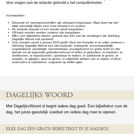
Voor vragen aan de redactie gebruikt u het contactformulier.
Voorwaarden:
Discussie en meningsverschillen zijn uiteraard toegestaan. Maar laten we wel
altijd vriendelijk blijven voor onze broeders en zusters.
De redactie bepaalt of een reactie wordt toegelaten.
Off-topic reacties worden sowieso niet toegelaten.
Wilt u een bijbeltekst citeren, gebruik dan één van de vertalingen die Stichting
Dagelijks Woord ook aanbiedt.
Voor reacties vanaf 1 januari 2016 geldt: Door het formulier in te vullen verleent u
Stichting Dagelijks Woord een niet-exclusief, onbeperkt, onvoorwaardelijk,
ongelimiteerd, wereldwijd, niet-intrekbaar, eeuwigdurend en gratis recht en dito
licentie om de ingevulde gebruikersinhoud of delen te gebruiken, te kopiëren, te
distribueren, te reproduceren, openbaar te maken, in sublicentie te geven, te
vertalen, te wijzigen, weer te geven, er afgeleide werken van te maken of deze
anderszins te exploiteren, ongeacht op welke wijze.
DAGELIJKS WOORD
Met DagelijksWoord.nl begint iedere dag goed. Een bijbeltekst voor de
dag, het juiste geestelijk voedsel om iedere dag mee te openen.
ELKE DAG EEN GRATIS BIJBELTEKST IN JE MAILBOX