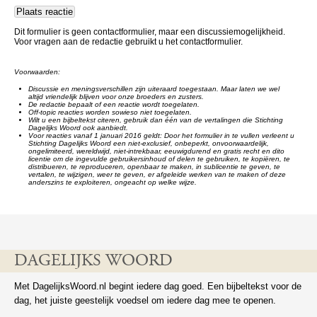
Dit formulier is geen contactformulier, maar een discussiemogelijkheid.
Voor vragen aan de redactie gebruikt u het contactformulier.
Voorwaarden:
Discussie en meningsverschillen zijn uiteraard toegestaan. Maar laten we wel
altijd vriendelijk blijven voor onze broeders en zusters.
De redactie bepaalt of een reactie wordt toegelaten.
Off-topic reacties worden sowieso niet toegelaten.
Wilt u een bijbeltekst citeren, gebruik dan één van de vertalingen die Stichting
Dagelijks Woord ook aanbiedt.
Voor reacties vanaf 1 januari 2016 geldt: Door het formulier in te vullen verleent u
Stichting Dagelijks Woord een niet-exclusief, onbeperkt, onvoorwaardelijk,
ongelimiteerd, wereldwijd, niet-intrekbaar, eeuwigdurend en gratis recht en dito
licentie om de ingevulde gebruikersinhoud of delen te gebruiken, te kopiëren, te
distribueren, te reproduceren, openbaar te maken, in sublicentie te geven, te
vertalen, te wijzigen, weer te geven, er afgeleide werken van te maken of deze
anderszins te exploiteren, ongeacht op welke wijze.
DAGELIJKS WOORD
Met DagelijksWoord.nl begint iedere dag goed. Een bijbeltekst voor de
dag, het juiste geestelijk voedsel om iedere dag mee te openen.